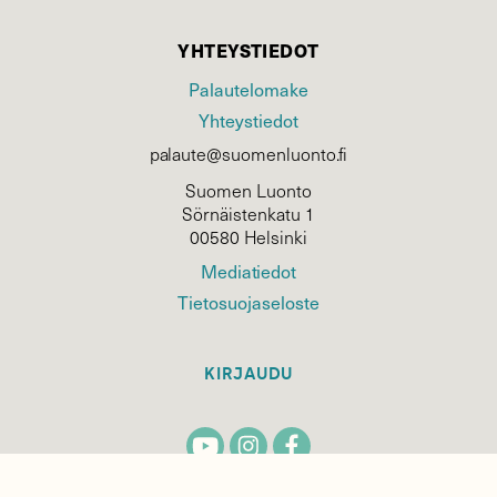
YHTEYSTIEDOT
Palautelomake
Yhteystiedot
palaute@suomenluonto.fi
Suomen Luonto
Sörnäistenkatu 1
00580 Helsinki
Mediatiedot
Tietosuojaseloste
KIRJAUDU