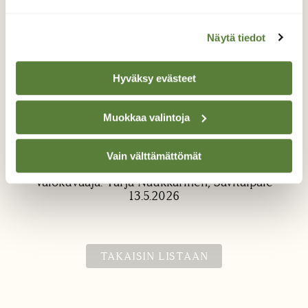
Näytä tiedot
Hyväksy evästeet
Muokkaa valintoja
Suomyrtti
Purppuranpunaista hehkua järven rannalla.
Vain välttämättömät
Valokuvaaja: Tarja Naukkarinen, Savitaipale
13.5.2026
TAKAISIN LISTAAN