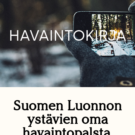
HAVAINTOKIRJA
Suomen Luonnon
ystävien oma
havaintopalsta.