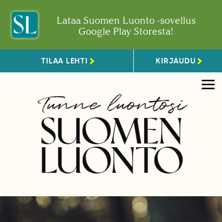
Lataa Suomen Luonto -sovellus
Google Play Storesta!
TILAA LEHTI
KIRJAUDU