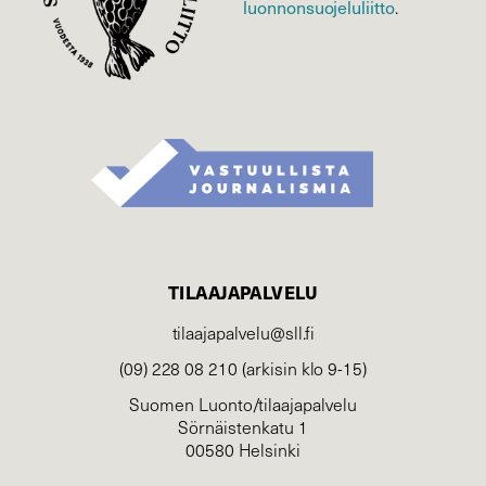
luonnonsuojelu­liitto
.
TILAAJAPALVELU
tilaajapalvelu@sll.fi
(09) 228 08 210 (arkisin klo 9-15)
Suomen Luonto/tilaajapalvelu
Sörnäistenkatu 1
00580 Helsinki