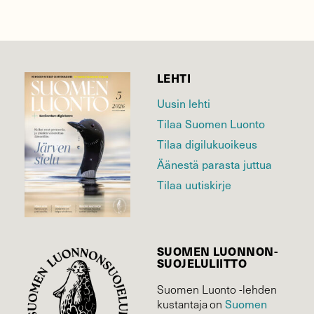
LEHTI
Uusin lehti
Tilaa Suomen Luonto
Tilaa digilukuoikeus
Äänestä parasta juttua
Tilaa uutiskirje
SUOMEN LUONNON­
SUOJELU­LIITTO
Suomen Luonto -lehden
Suomen
kustantaja on