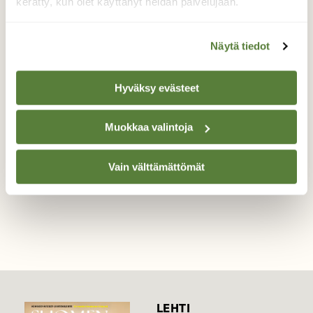
kerätty, kun olet käyttänyt heidän palvelujaan.
Ruokailua pajulla
Näytä tiedot
Talvehtinut sitruunaperhonen imee ravintoa
pajun hedekukilla.
Hyväksy evästeet
Valokuvaaja: Päivi Kiiskinen-Mustonen, Joensuu
14.4.2026
Muokkaa valintoja
Vain välttämättömät
TAKAISIN LISTAAN
LEHTI