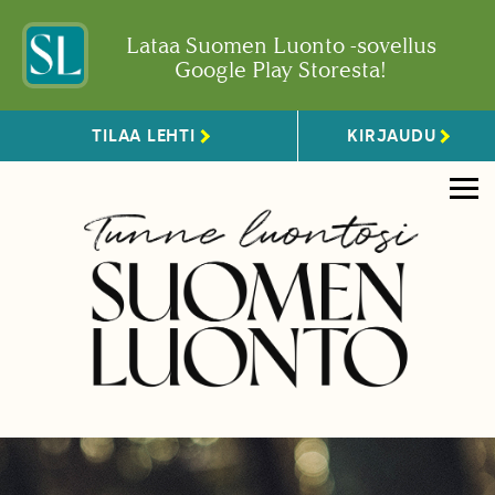
Lataa Suomen Luonto -sovellus
Google Play Storesta!
TILAA LEHTI
KIRJAUDU