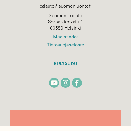
palaute@suomenluonto.fi
Suomen Luonto
Sörnäistenkatu 1
00580 Helsinki
Mediatiedot
Tietosuojaseloste
KIRJAUDU
TILAA
SUOMEN