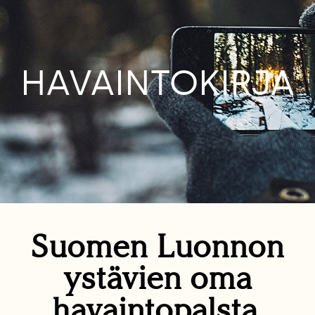
HAVAINTOKIRJA
Suomen Luonnon
ystävien oma
havaintopalsta.