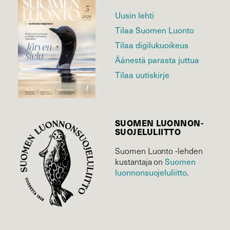
Uusin lehti
Tilaa Suomen Luonto
Tilaa digilukuoikeus
Äänestä parasta juttua
Tilaa uutiskirje
SUOMEN LUONNON­
SUOJELU­LIITTO
Suomen Luonto -lehden
kustantaja on
Suomen
luonnonsuojelu­liitto
.