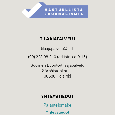
TILAAJAPALVELU
tilaajapalvelu@sll.fi
(09) 228 08 210 (arkisin klo 9-15)
Suomen Luonto/tilaajapalvelu
Sörnäistenkatu 1
00580 Helsinki
YHTEYSTIEDOT
Palautelomake
Yhteystiedot