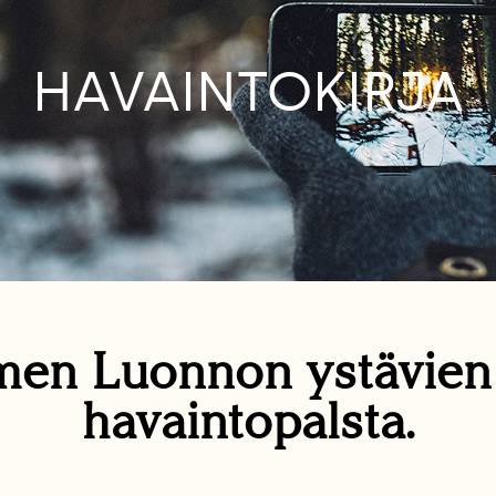
HAVAINTOKIRJA
en Luonnon ystävie
havaintopalsta.