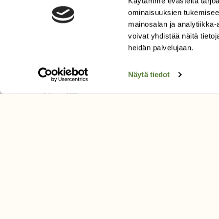
Käytämme evästeitä tarjoa
Tilaa Suomen Luonto
ominaisuuksien tukemisee
Tilaa digilukuoikeus
mainosalan ja analytiikka
Äänestä parasta juttua
voivat yhdistää näitä tietoja
heidän palvelujaan.
Tilaa uutiskirje
Näytä tiedot
SUOMEN LUONNON­SUOJ
LIITTO
Suomen Luonto -lehden kusta
Suomen luonnonsuojelu­liitto
.