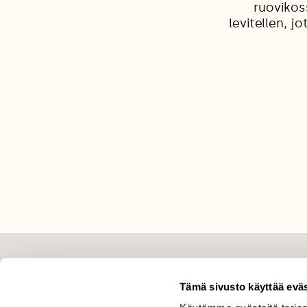
ruovikos
levitellen, j
LEHTI
Tämä sivusto käyttää eväs
Uusin lehti