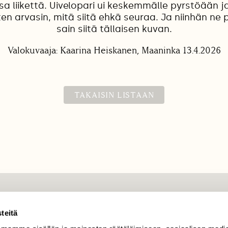
sa liikettä. Uivelopari ui keskemmälle pyrstöään ja
oten arvasin, mitä siitä ehkä seuraa. Ja niinhän ne p
sain siitä tällaisen kuvan.
Valokuvaaja: Kaarina Heiskanen, Maaninka 13.4.2026
TAKAISIN LISTAAN
TILAAJAPALVELU
teitä
tilaajapalvelu@sll.fi