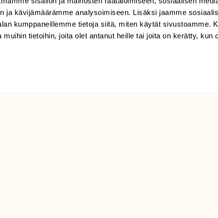
mamme sisällön ja mainosten räätälöimiseen, sosiaalisen medi
(09) 228 08 210 (arkisin
n ja kävijämäärämme analysoimiseen. Lisäksi jaamme sosiaali
klo 9-15)
-alan kumppaneillemme tietoja siitä, miten käytät sivustoamme
Suomen
 muihin tietoihin, joita olet antanut heille tai joita on kerätty, kun 
Luonto/tilaajapalvelu
Sörnäistenkatu 1
00580 Helsinki
ELU­
YHTEYSTIEDOT
ntaja on
Palautelomake
Yhteystiedot
palaute@suomenluonto.fi
Suomen Luonto
Sörnäistenkatu 1
00580 Helsinki
Mediatiedot
Tietosuojaseloste