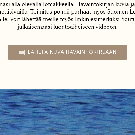
nasi alla olevalla lomakkeella. Havaintokirjan kuvia ja
tisivuilla. Toimitus poimii parhaat myös Suomen Lu
alle. Voit lähettää meille myös linkin esimerkiksi You
julkaisemaasi luontoaiheiseen videoon.
LÄHETÄ KUVA HAVAINTOKIRJAAN