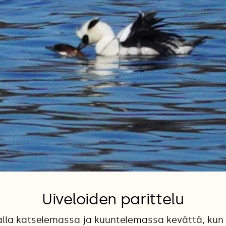
Uiveloiden parittelu
alla katselemassa ja kuuntelemassa kevättä, ku