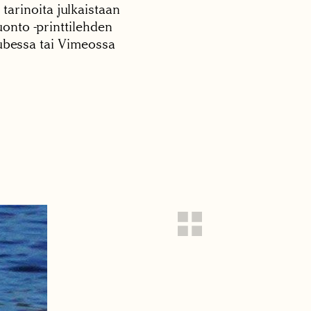
 tarinoita julkaistaan
onto -printtilehden
tubessa tai Vimeossa