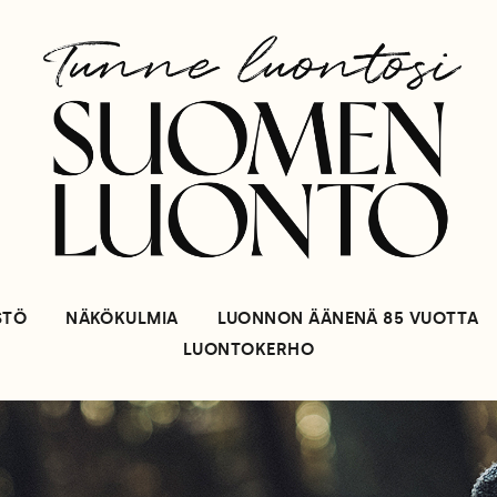
STÖ
NÄKÖKULMIA
LUONNON ÄÄNENÄ 85 VUOTTA
LUONTOKERHO