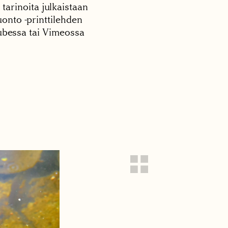
 tarinoita julkaistaan
onto -printtilehden
tubessa tai Vimeossa