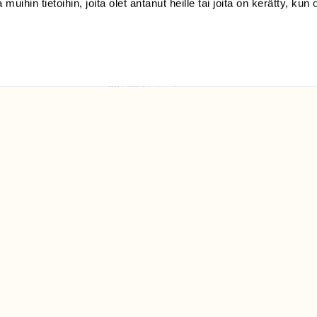
 muihin tietoihin, joita olet antanut heille tai joita on kerätty, kun 
(09) 228 08 210 (arkisin
klo 9-15)
Suomen
Luonto/tilaajapalvelu
Sörnäistenkatu 1
00580 Helsinki
ELU­
YHTEYSTIEDOT
ntaja on
Palautelomake
Yhteystiedot
palaute@suomenluonto.fi
Suomen Luonto
Sörnäistenkatu 1
00580 Helsinki
Mediatiedot
Tietosuojaseloste