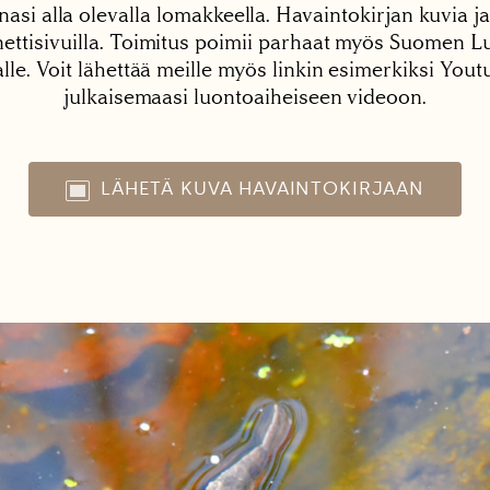
nasi alla olevalla lomakkeella. Havaintokirjan kuvia ja
tisivuilla. Toimitus poimii parhaat myös Suomen Lu
alle. Voit lähettää meille myös linkin esimerkiksi You
julkaisemaasi luontoaiheiseen videoon.
LÄHETÄ KUVA HAVAINTOKIRJAAN