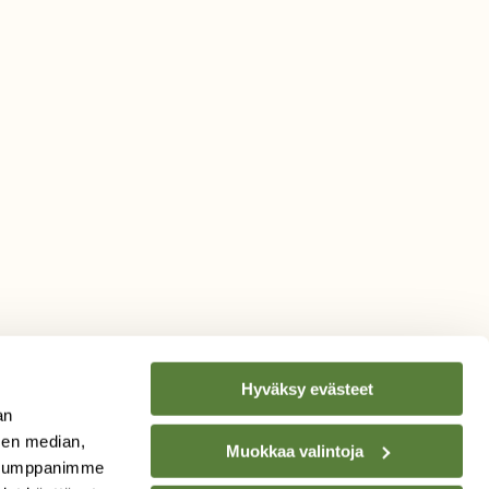
Hyväksy evästeet
an
sen median,
Muokkaa valintoja
. Kumppanimme
TILAA
SUOMEN