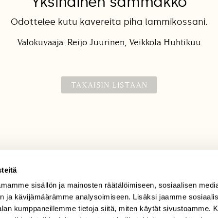
Yksinäinen sammakko
Odottelee kutu kavereita piha lammikossani.
Valokuvaaja: Reijo Juurinen, Veikkola Huhtikuu
TAKAISIN LISTAAN
teitä
mamme sisällön ja mainosten räätälöimiseen, sosiaalisen medi
TILAAJAPALVELU
n ja kävijämäärämme analysoimiseen. Lisäksi jaamme sosiaali
tilaajapalvelu@sll.fi
-alan kumppaneillemme tietoja siitä, miten käytät sivustoamme