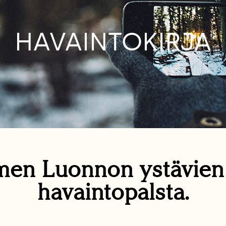
HAVAINTOKIRJA
en Luonnon ystävie
havaintopalsta.