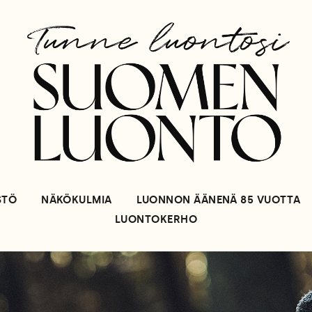
STÖ
NÄKÖKULMIA
LUONNON ÄÄNENÄ 85 VUOTTA
LUONTOKERHO