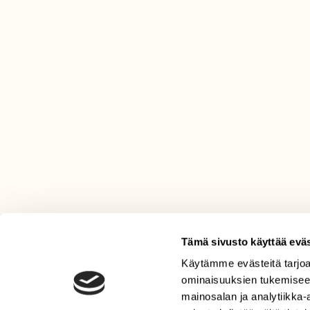
Tämä sivusto käyttää eväs
Käytämme evästeitä tarjoa
LEHTI
ominaisuuksien tukemisee
Uusin lehti
mainosalan ja analytiikka