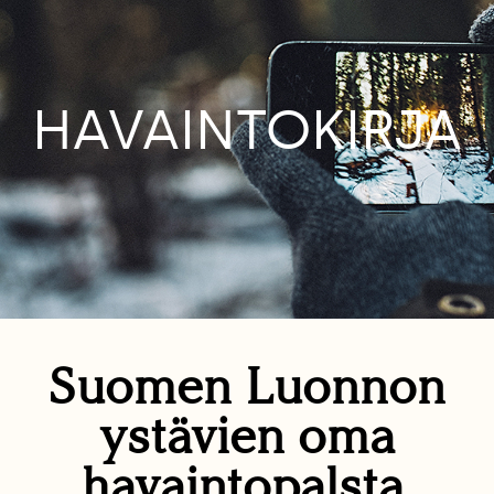
HAVAINTOKIRJA
Suomen Luonnon
ystävien oma
havaintopalsta.