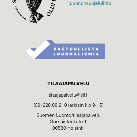
luonnonsuojelu­liitto
.
TILAAJAPALVELU
tilaajapalvelu@sll.fi
(09) 228 08 210 (arkisin klo 9-15)
Suomen Luonto/tilaajapalvelu
Sörnäistenkatu 1
00580 Helsinki