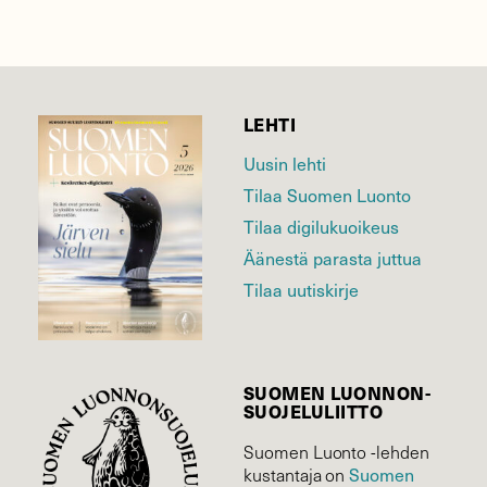
LEHTI
Uusin lehti
Tilaa Suomen Luonto
Tilaa digilukuoikeus
Äänestä parasta juttua
Tilaa uutiskirje
SUOMEN LUONNON­
SUOJELU­LIITTO
Suomen Luonto -lehden
Suomen
kustantaja on