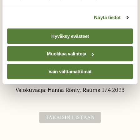
Näytä tiedot
Hyväksy evästeet
Muokkaa valintoja
Ruokatauko
Suruvaippa ja kärpänen juomassa
Vain välttämättömät
koivunmahlaa
Valokuvaaja: Hanna Rönty, Rauma 17.4.2023
TAKAISIN LISTAAN