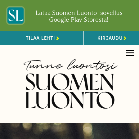
Lataa Suomen Luonto -sovellus
Google Play Storesta!
TILAA LEHTI
KIRJAUDU