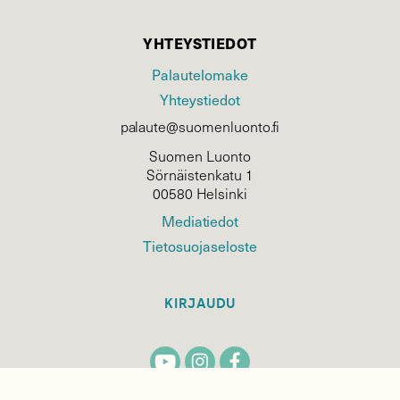
YHTEYSTIEDOT
Palautelomake
Yhteystiedot
palaute@suomenluonto.fi
Suomen Luonto
Sörnäistenkatu 1
00580 Helsinki
Mediatiedot
Tietosuojaseloste
KIRJAUDU