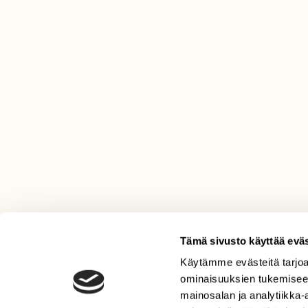
Tämä sivusto käyttää eväs
Käytämme evästeitä tarjoa
LEHTI
ominaisuuksien tukemisee
Uusin lehti
mainosalan ja analytiikka