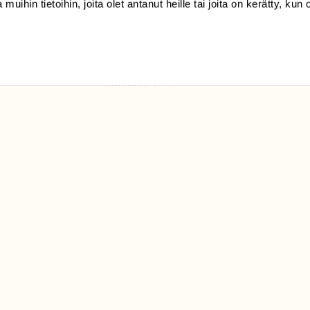
 muihin tietoihin, joita olet antanut heille tai joita on kerätty, kun 
(09) 228 08 210 (arkisin
klo 9-15)
Suomen
Luonto/tilaajapalvelu
Sörnäistenkatu 1
00580 Helsinki
ELU­
YHTEYSTIEDOT
ntaja on
Palautelomake
Yhteystiedot
palaute@suomenluonto.fi
Suomen Luonto
Sörnäistenkatu 1
00580 Helsinki
Mediatiedot
Tietosuojaseloste