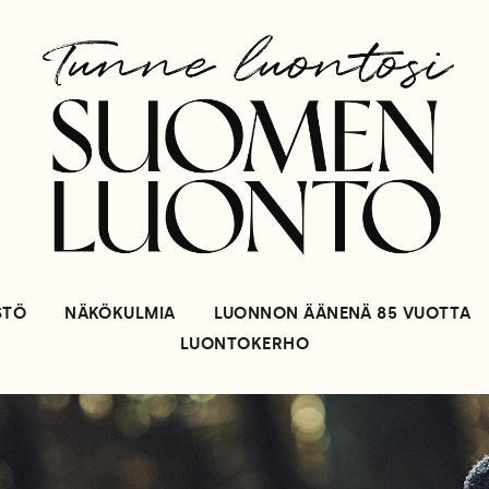
STÖ
NÄKÖKULMIA
LUONNON ÄÄNENÄ 85 VUOTTA
LUONTOKERHO