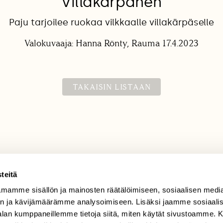
Villakärpänen
Paju tarjoilee ruokaa vilkkaalle villakärpäselle
Valokuvaaja: Hanna Rönty, Rauma 17.4.2023
TAKAISIN LISTAAN
teitä
mamme sisällön ja mainosten räätälöimiseen, sosiaalisen medi
TILAAJAPALVELU
n ja kävijämäärämme analysoimiseen. Lisäksi jaamme sosiaali
tilaajapalvelu@sll.fi
-alan kumppaneillemme tietoja siitä, miten käytät sivustoamme