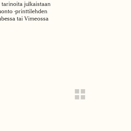
 tarinoita julkaistaan
onto -printtilehden
tubessa tai Vimeossa