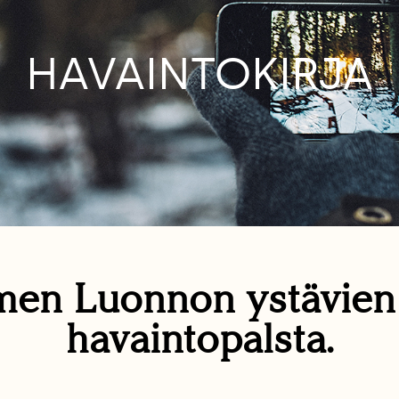
HAVAINTOKIRJA
en Luonnon ystävie
havaintopalsta.