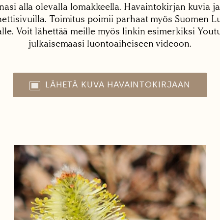
nasi alla olevalla lomakkeella. Havaintokirjan kuvia ja
tisivuilla. Toimitus poimii parhaat myös Suomen Lu
alle. Voit lähettää meille myös linkin esimerkiksi You
julkaisemaasi luontoaiheiseen videoon.
LÄHETÄ KUVA HAVAINTOKIRJAAN