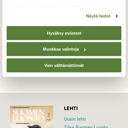
Nyt on rusakoita paljon. Välillä näkyy
Näytä tiedot
kolmekin yhtäaikaa.
Valokuvaaja: Reijo Juurinen, Helsinki Toukokuu
Hyväksy evästeet
Muokkaa valintoja
TAKAISIN LISTAAN
Vain välttämättömät
LEHTI
Uusin lehti
Tilaa Suomen Luonto