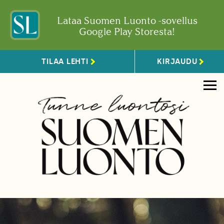
Lataa Suomen Luonto -sovellus
Google Play Storesta!
TILAA LEHTI
KIRJAUDU