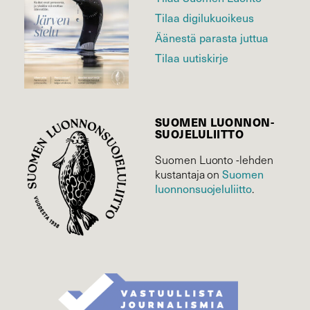
Tilaa digilukuoikeus
Äänestä parasta juttua
Tilaa uutiskirje
SUOMEN LUONNON­
SUOJELU­LIITTO
Suomen Luonto -lehden
kustantaja on
Suomen
luonnonsuojelu­liitto
.