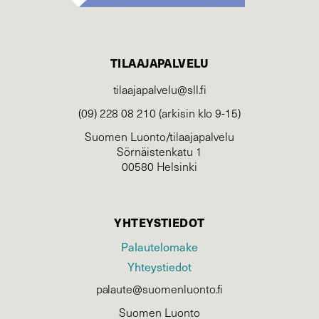
TILAAJAPALVELU
tilaajapalvelu@sll.fi
(09) 228 08 210 (arkisin klo 9-15)
Suomen Luonto/tilaajapalvelu
Sörnäistenkatu 1
00580 Helsinki
YHTEYSTIEDOT
Palautelomake
Yhteystiedot
palaute@suomenluonto.fi
Suomen Luonto