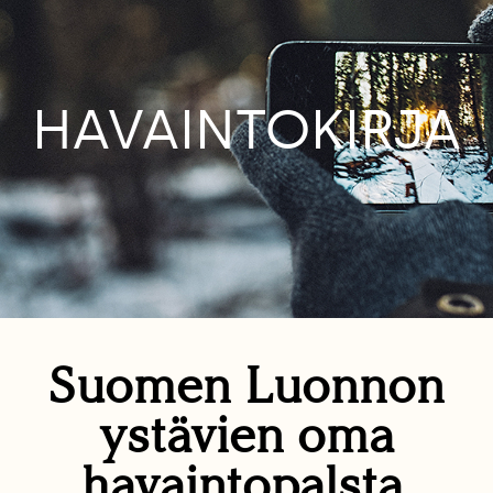
HAVAINTOKIRJA
Suomen Luonnon
ystävien oma
havaintopalsta.