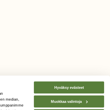
Hyväksy evästeet
an
sen median,
Muokkaa valintoja
. Kumppanimme
TILAA
SUOMEN