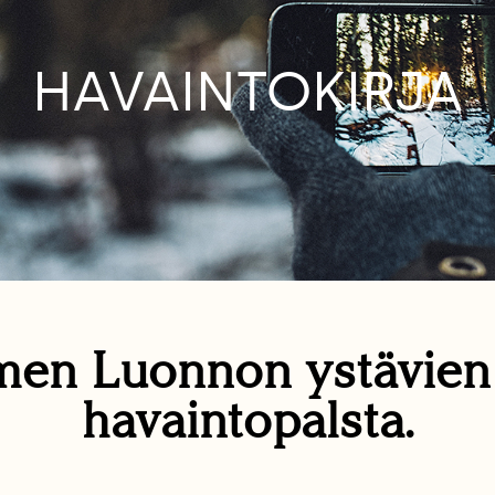
HAVAINTOKIRJA
en Luonnon ystävie
havaintopalsta.