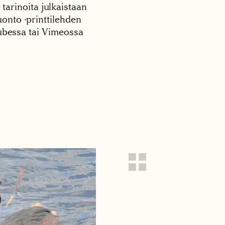
 tarinoita julkaistaan
onto -printtilehden
tubessa tai Vimeossa