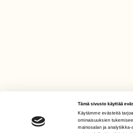
Tämä sivusto käyttää eväs
Käytämme evästeitä tarjoa
LEHTI
ominaisuuksien tukemisee
Uusin lehti
mainosalan ja analytiikka