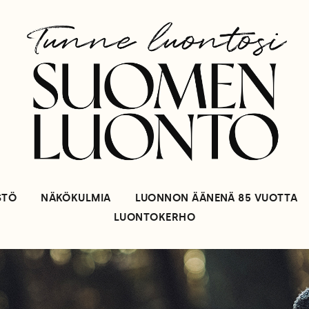
STÖ
NÄKÖKULMIA
LUONNON ÄÄNENÄ 85 VUOTTA
LUONTOKERHO