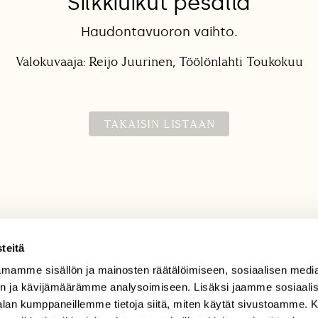
Silkkiuikut pesällä
Haudontavuoron vaihto.
Valokuvaaja: Reijo Juurinen, Töölönlahti Toukokuu
TAKAISIN LISTAAN
teitä
mamme sisällön ja mainosten räätälöimiseen, sosiaalisen medi
TILAAJAPALVELU
n ja kävijämäärämme analysoimiseen. Lisäksi jaamme sosiaali
tilaajapalvelu@sll.fi
-alan kumppaneillemme tietoja siitä, miten käytät sivustoamme