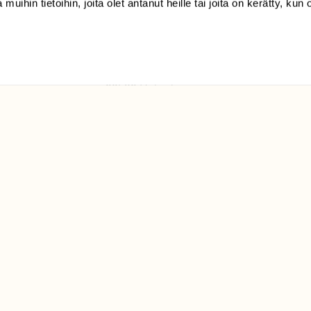
 muihin tietoihin, joita olet antanut heille tai joita on kerätty, kun 
(09) 228 08 210 (arkisin
klo 9-15)
Suomen
Luonto/tilaajapalvelu
Sörnäistenkatu 1
00580 Helsinki
ELU­
YHTEYSTIEDOT
ntaja on
Palautelomake
Yhteystiedot
palaute@suomenluonto.fi
Suomen Luonto
Sörnäistenkatu 1
00580 Helsinki
Mediatiedot
Tietosuojaseloste