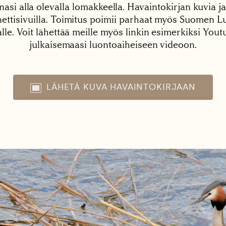
nasi alla olevalla lomakkeella. Havaintokirjan kuvia ja
tisivuilla. Toimitus poimii parhaat myös Suomen Lu
alle. Voit lähettää meille myös linkin esimerkiksi You
julkaisemaasi luontoaiheiseen videoon.
LÄHETÄ KUVA HAVAINTOKIRJAAN