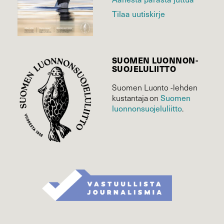
Tilaa uutiskirje
SUOMEN LUONNON­
SUOJELU­LIITTO
Suomen Luonto -lehden
kustantaja on
Suomen
luonnonsuojelu­liitto
.