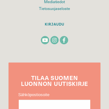
Mediatiedot
Tietosuojaseloste
KIRJAUDU
TILAA
SUOMEN
LUONNON
UUTIS­KIRJE
Sähköpostiosoite