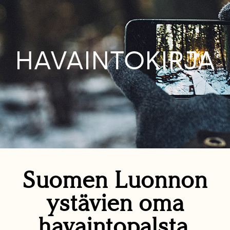
HAVAINTOKIRJA
Suomen Luonnon
ystävien oma
havaintopalsta.