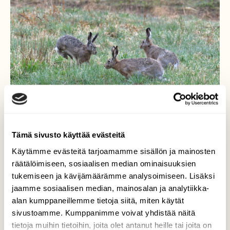
Tämä sivusto käyttää evästeitä
Käytämme evästeitä tarjoamamme sisällön ja mainosten
räätälöimiseen, sosiaalisen median ominaisuuksien
Rusakot
tukemiseen ja kävijämäärämme analysoimiseen. Lisäksi
jaamme sosiaalisen median, mainosalan ja analytiikka-
Rusakkoja aamuisella niityllä - kaikkiaan niitä
alan kumppaneillemme tietoja siitä, miten käytät
oli viisi. Näin montaa pitkäkorvaa en ole
sivustoamme. Kumppanimme voivat yhdistää näitä
ennen kohdannutkaan.
tietoja muihin tietoihin, joita olet antanut heille tai joita on