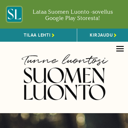
Lataa Suomen Luonto -sovellus
Google Play Storesta!
TILAA LEHTI
KIRJAUDU