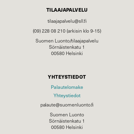
TILAAJAPALVELU
tilaajapalvelu@sll.fi
(09) 228 08 210 (arkisin klo 9-15)
Suomen Luonto/tilaajapalvelu
Sörnäistenkatu 1
00580 Helsinki
YHTEYSTIEDOT
Palautelomake
Yhteystiedot
palaute@suomenluonto.fi
Suomen Luonto
Sörnäistenkatu 1
00580 Helsinki