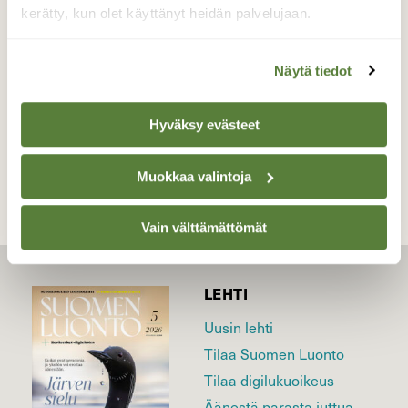
kerätty, kun olet käyttänyt heidän palvelujaan.
Valokuvaaja: Päivi Kiiskinen-Mustonen, Joensuu
12.5.2026
Näytä tiedot
TAKAISIN LISTAAN
Hyväksy evästeet
Muokkaa valintoja
Vain välttämättömät
LEHTI
Uusin lehti
Tilaa Suomen Luonto
Tilaa digilukuoikeus
Äänestä parasta juttua