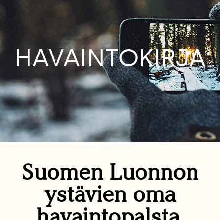
HAVAINTOKIRJA
Suomen Luonnon
ystävien oma
havaintopalsta.