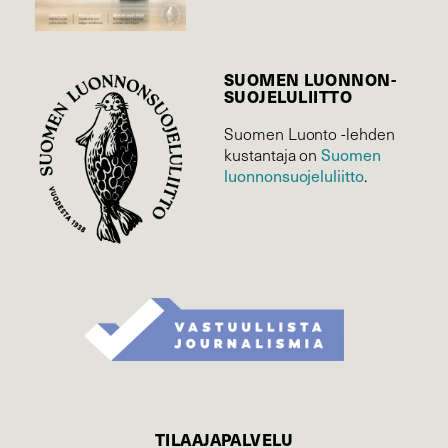
SUOMEN LUONNON­
SUOJELU­LIITTO
Suomen Luonto -lehden
Suomen
kustantaja on
luonnonsuojelu­liitto
.
TILAAJAPALVELU