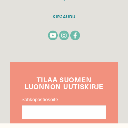
KIRJAUDU
TILAA
SUOMEN
LUONNON
UUTIS­KIRJE
Sähköpostiosoite
Hyväksyn tietojeni käytön uutiskirjeen