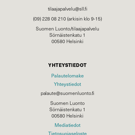
tilaajapalvelu@sll.fi
(09) 228 08 210 (arkisin klo 9-15)
Suomen Luonto/tilaajapalvelu
Sörnäistenkatu 1
00580 Helsinki
YHTEYSTIEDOT
Palautelomake
Yhteystiedot
palaute@suomenluonto.fi
Suomen Luonto
Sörnäistenkatu 1
00580 Helsinki
Mediatiedot
Tietosuojaseloste