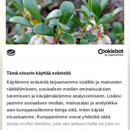
Tämä sivusto käyttää evästeitä
Käytämme evästeitä tarjoamamme sisällön ja mainosten
räätälöimiseen, sosiaalisen median ominaisuuksien
Sianpuolukka kukkii
tukemiseen ja kävijämäärämme analysoimiseen. Lisäksi
jaamme sosiaalisen median, mainosalan ja analytiikka-
Sianpuolukka on aloittanut kukintansa
alan kumppaneillemme tietoja siitä, miten käytät
kuivilla kankailla.
sivustoamme. Kumppanimme voivat yhdistää näitä
tietoja muihin tietoihin, joita olet antanut heille tai joita on
Valokuvaaja: Tarja Naukkarinen, Savitaipale