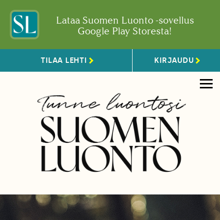
Lataa Suomen Luonto -sovellus
Google Play Storesta!
TILAA LEHTI
KIRJAUDU