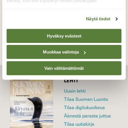
kerätty, kun olet käyttänyt heidän palvelujaan.
14.5.2026
Näytä tiedot
TAKAISIN LISTAAN
Hyväksy evästeet
Muokkaa valintoja
Vain välttämättömät
LEHTI
Uusin lehti
Tilaa Suomen Luonto
Tilaa digilukuoikeus
Äänestä parasta juttua
Tilaa uutiskirje