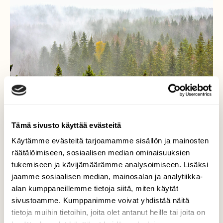
Tämä sivusto käyttää evästeitä
Käytämme evästeitä tarjoamamme sisällön ja mainosten
räätälöimiseen, sosiaalisen median ominaisuuksien
tukemiseen ja kävijämäärämme analysoimiseen. Lisäksi
Ruskan jälkeen
jaamme sosiaalisen median, mainosalan ja analytiikka-
alan kumppaneillemme tietoja siitä, miten käytät
Alkaa sumujen ja sateiden aika. Pian alkaa
sivustoamme. Kumppanimme voivat yhdistää näitä
pakkaset ja hiihtokelit?
tietoja muihin tietoihin, joita olet antanut heille tai joita on