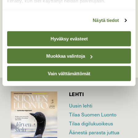
kerätty, kun olet käyttänyt heidän palvelujaan.
Valokuvaaja: Reijo Juurinen, Nuuksion
kansallispuisto Lokakuu
Näytä tiedot
TAKAISIN LISTAAN
Hyväksy evästeet
Muokkaa valintoja
Vain välttämättömät
LEHTI
Uusin lehti
Tilaa Suomen Luonto
Tilaa digilukuoikeus
Äänestä parasta juttua