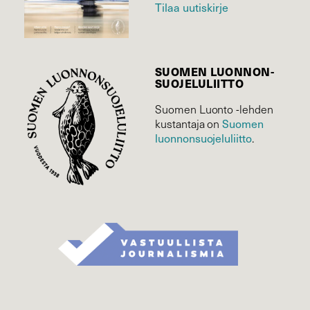
Tilaa uutiskirje
SUOMEN LUONNON­
SUOJELU­LIITTO
Suomen Luonto -lehden
kustantaja on
Suomen
luonnonsuojelu­liitto
.