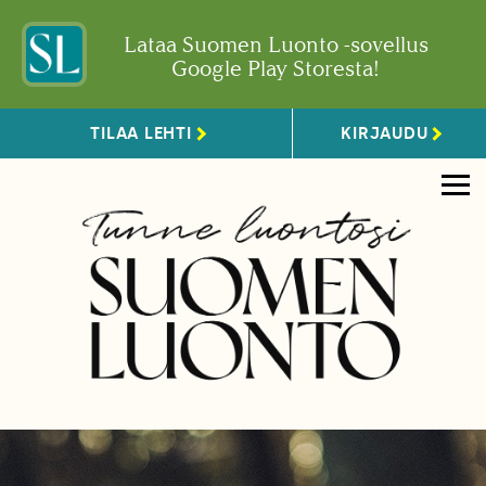
Lataa Suomen Luonto -sovellus
Google Play Storesta!
TILAA LEHTI
KIRJAUDU