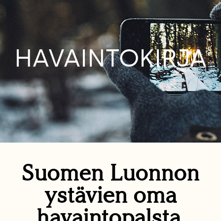
HAVAINTOKIRJA
Suomen Luonnon
ystävien oma
havaintopalsta.