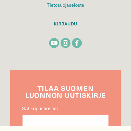
Tietosuojaseloste
KIRJAUDU
TILAA
SUOMEN
LUONNON
UUTIS­KIRJE
Sähköpostiosoite