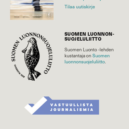
Tilaa uutiskirje
SUOMEN LUONNON­
SUOJELU­LIITTO
Suomen Luonto -lehden
Suomen
kustantaja on
luonnonsuojelu­liitto
.