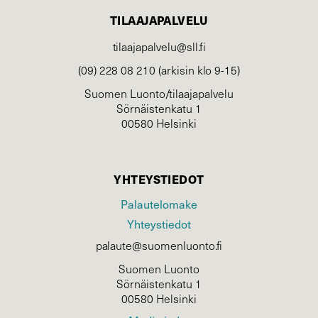
TILAAJAPALVELU
tilaajapalvelu@sll.fi
(09) 228 08 210 (arkisin klo 9-15)
Suomen Luonto/tilaajapalvelu
Sörnäistenkatu 1
00580 Helsinki
YHTEYSTIEDOT
Palautelomake
Yhteystiedot
palaute@suomenluonto.fi
Suomen Luonto
Sörnäistenkatu 1
00580 Helsinki