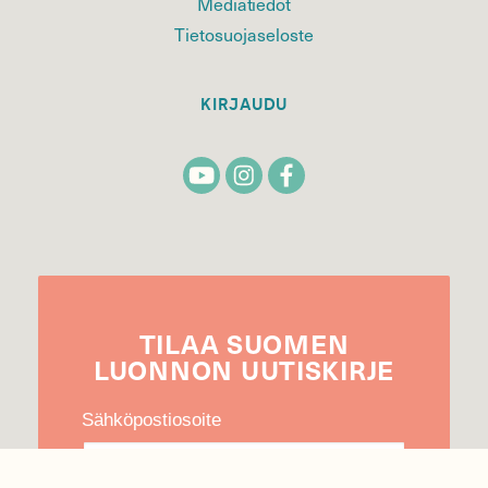
Mediatiedot
Tietosuojaseloste
KIRJAUDU
TILAA
SUOMEN
LUONNON
UUTIS­KIRJE
Sähköpostiosoite