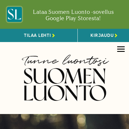
Lataa Suomen Luonto -sovellus
Google Play Storesta!
TILAA LEHTI
KIRJAUDU