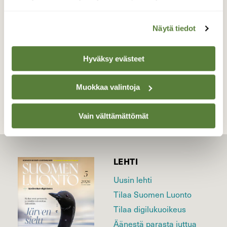
Harvaluodon sillalla…
Valokuvaaja: Juhani Peltonen, Piikkiö 26.10.2022
Näytä tiedot
Hyväksy evästeet
TAKAISIN LISTAAN
Muokkaa valintoja
Vain välttämättömät
LEHTI
Uusin lehti
Tilaa Suomen Luonto
Tilaa digilukuoikeus
Äänestä parasta juttua