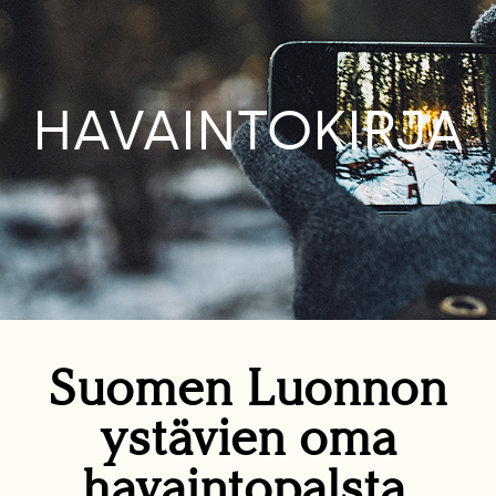
HAVAINTOKIRJA
Suomen Luonnon
ystävien oma
havaintopalsta.