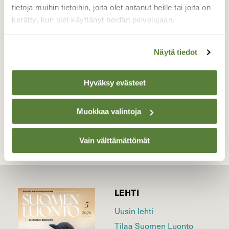
kottaraisia. Tulivat matalalla ylitseni ja
tietoja muihin tietoihin, joita olet antanut heille tai joita on
sivuilta laskeutuen viereiselle pellolle.
kerätty, kun olet käyttänyt heidän palvelujaan.
Vaikuttavin kokemus pitkään aikaan.
Valokuvaaja: Mikkola Irma, Sastamala 02.09.2021
Näytä tiedot
Hyväksy evästeet
TAKAISIN LISTAAN
Muokkaa valintoja
Vain välttämättömät
LEHTI
Uusin lehti
Tilaa Suomen Luonto