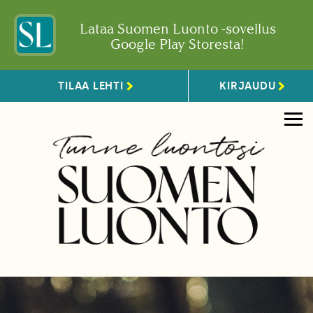
Lataa Suomen Luonto -sovellus
Google Play Storesta!
TILAA LEHTI
KIRJAUDU