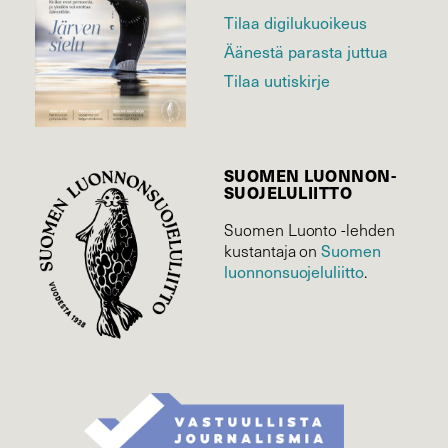
Tilaa digilukuoikeus
Äänestä parasta juttua
Tilaa uutiskirje
SUOMEN LUONNON­
SUOJELU­LIITTO
Suomen Luonto -lehden
Suomen
kustantaja on
luonnonsuojelu­liitto
.