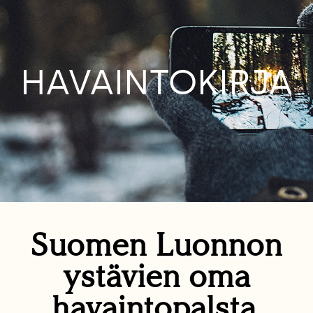
HAVAINTOKIRJA
Suomen Luonnon
ystävien oma
havaintopalsta.