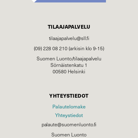
TILAAJAPALVELU
tilaajapalvelu@sll.fi
(09) 228 08 210 (arkisin klo 9-15)
Suomen Luonto/tilaajapalvelu
Sörnäistenkatu 1
00580 Helsinki
YHTEYSTIEDOT
Palautelomake
Yhteystiedot
palaute@suomenluonto.fi
Suomen Luonto