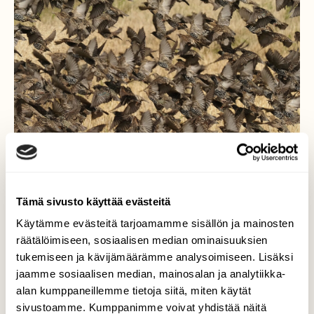
Tämä sivusto käyttää evästeitä
Käytämme evästeitä tarjoamamme sisällön ja mainosten
räätälöimiseen, sosiaalisen median ominaisuuksien
Ruuhkaa
tukemiseen ja kävijämäärämme analysoimiseen. Lisäksi
jaamme sosiaalisen median, mainosalan ja analytiikka-
Tarkkailin pellolla olevia kurkia, kun kuulin
outoa kovenevaa ääntä. Toiselta puolelta
alan kumppaneillemme tietoja siitä, miten käytät
tietä oli pellolta noussut valtava parvi
sivustoamme. Kumppanimme voivat yhdistää näitä