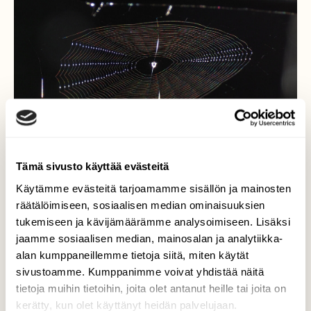
Tämä sivusto käyttää evästeitä
Käytämme evästeitä tarjoamamme sisällön ja mainosten
räätälöimiseen, sosiaalisen median ominaisuuksien
Syksy
tukemiseen ja kävijämäärämme analysoimiseen. Lisäksi
jaamme sosiaalisen median, mainosalan ja analytiikka-
Seitin kimallusta syyspäivän valossa.
alan kumppaneillemme tietoja siitä, miten käytät
Valokuvaaja: Arja Valtonen, Takkula, Lahti
sivustoamme. Kumppanimme voivat yhdistää näitä
10.9.2021
tietoja muihin tietoihin, joita olet antanut heille tai joita on
kerätty, kun olet käyttänyt heidän palvelujaan.