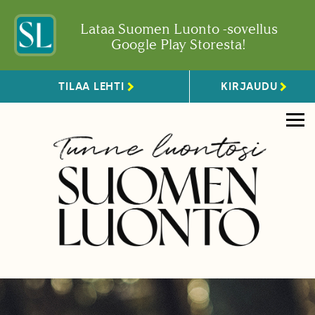
Lataa Suomen Luonto -sovellus
Google Play Storesta!
TILAA LEHTI
KIRJAUDU