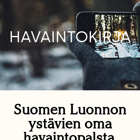
HAVAINTOKIRJA
Suomen Luonnon
ystävien oma
havaintopalsta.