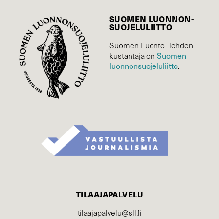
SUOMEN LUONNON­
SUOJELU­LIITTO
Suomen Luonto -lehden
Suomen
kustantaja on
luonnonsuojelu­liitto
.
TILAAJAPALVELU
tilaajapalvelu@sll.fi