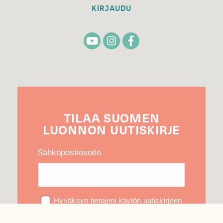
KIRJAUDU
TILAA
SUOMEN
LUONNON
UUTIS­KIRJE
Sähköpostiosoite
Hyväksyn tietojeni käytön uutiskirjeen
lähettämiseen