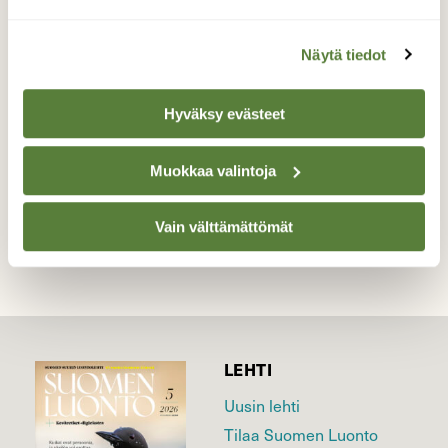
Pikku muurahaiset kannon kimpussa.
Näytä tiedot
Valokuvaaja: Reijo Juurinen, Nuuksion
kansallispuisto Kesäkuu
Hyväksy evästeet
Muokkaa valintoja
TAKAISIN LISTAAN
Vain välttämättömät
LEHTI
Uusin lehti
Tilaa Suomen Luonto