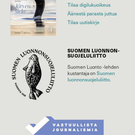
Tilaa digilukuoikeus
Äänestä parasta juttua
Tilaa uutiskirje
SUOMEN LUONNON­
SUOJELU­LIITTO
Suomen Luonto -lehden
Suomen
kustantaja on
luonnonsuojelu­liitto
.