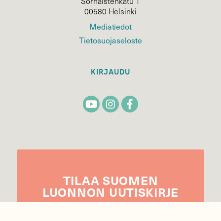
Sörnäistenkatu 1
00580 Helsinki
Mediatiedot
Tietosuojaseloste
KIRJAUDU
TILAA
SUOMEN
LUONNON
UUTIS­KIRJE
Sähköpostiosoite