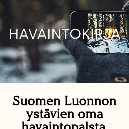
HAVAINTOKIRJA
Suomen Luonnon
ystävien oma
havaintopalsta.