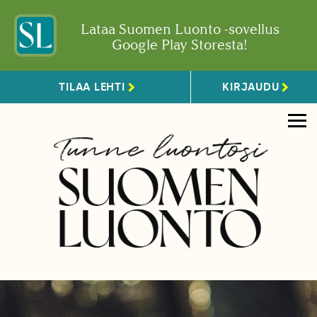
Lataa Suomen Luonto -sovellus
Google Play Storesta!
TILAA LEHTI
KIRJAUDU