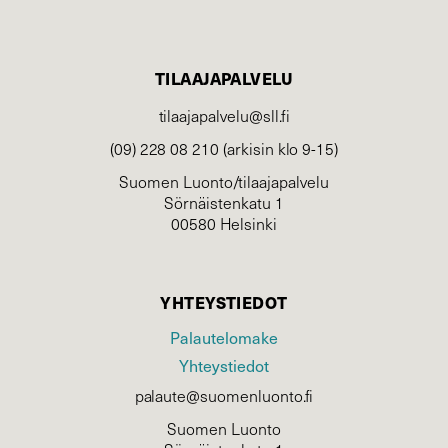
TILAAJAPALVELU
tilaajapalvelu@sll.fi
(09) 228 08 210 (arkisin klo 9-15)
Suomen Luonto/tilaajapalvelu
Sörnäistenkatu 1
00580 Helsinki
YHTEYSTIEDOT
Palautelomake
Yhteystiedot
palaute@suomenluonto.fi
Suomen Luonto