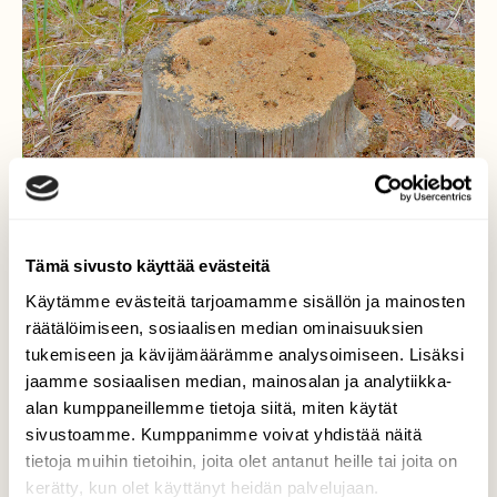
Tämä sivusto käyttää evästeitä
Käytämme evästeitä tarjoamamme sisällön ja mainosten
räätälöimiseen, sosiaalisen median ominaisuuksien
tukemiseen ja kävijämäärämme analysoimiseen. Lisäksi
jaamme sosiaalisen median, mainosalan ja analytiikka-
alan kumppaneillemme tietoja siitä, miten käytät
sivustoamme. Kumppanimme voivat yhdistää näitä
tietoja muihin tietoihin, joita olet antanut heille tai joita on
"Sahajauho tehdas"
kerätty, kun olet käyttänyt heidän palvelujaan.