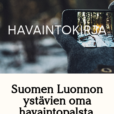
HAVAINTOKIRJA
Suomen Luonnon
ystävien oma
havaintopalsta.