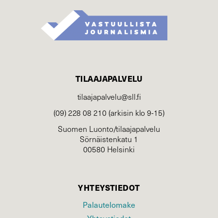
TILAAJAPALVELU
tilaajapalvelu@sll.fi
(09) 228 08 210 (arkisin klo 9-15)
Suomen Luonto/tilaajapalvelu
Sörnäistenkatu 1
00580 Helsinki
YHTEYSTIEDOT
Palautelomake