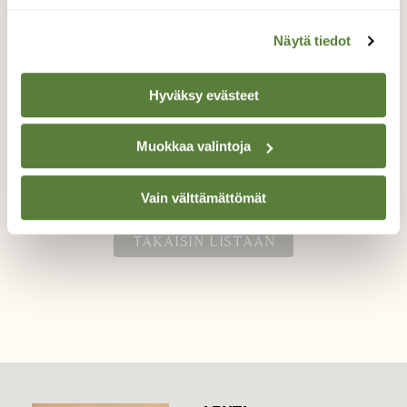
Näytä tiedot
Valoilmiö
Hyväksy evästeet
Upea haloilmiö,taivaalla harsopilviä
Muokkaa valintoja
Valokuvaaja: Hanna Rönty, Rauma 17.6.2026
Vain välttämättömät
TAKAISIN LISTAAN