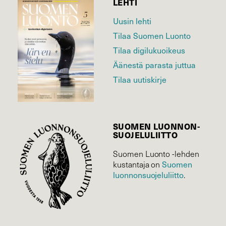
LEHTI
Uusin lehti
Tilaa Suomen Luonto
Tilaa digilukuoikeus
Äänestä parasta juttua
Tilaa uutiskirje
SUOMEN LUONNON­
SUOJELU­LIITTO
Suomen Luonto -lehden
Suomen
kustantaja on
luonnonsuojelu­liitto
.