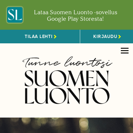
Lataa Suomen Luonto -sovellus
Google Play Storesta!
TILAA LEHTI
KIRJAUDU