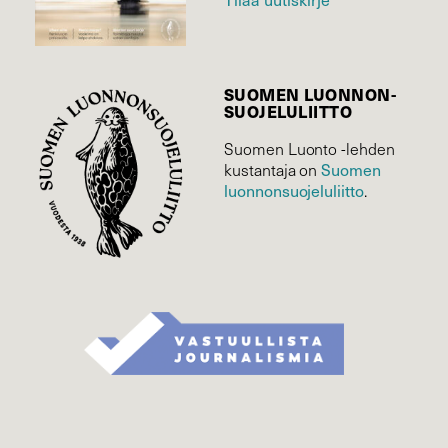
SUOMEN LUONNON­
SUOJELU­LIITTO
Suomen Luonto -lehden
Suomen
kustantaja on
luonnonsuojelu­liitto
.