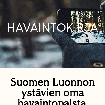
HAVAINTOKIRJA
Suomen Luonnon
ystävien oma
havaintopalsta.