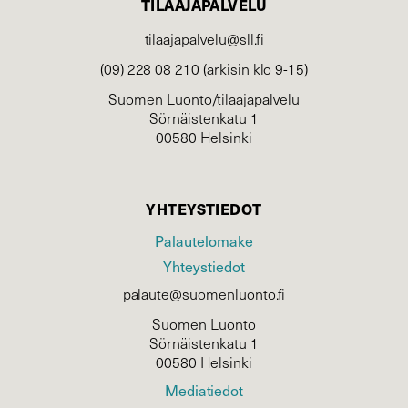
TILAAJAPALVELU
tilaajapalvelu@sll.fi
(09) 228 08 210 (arkisin klo 9-15)
Suomen Luonto/tilaajapalvelu
Sörnäistenkatu 1
00580 Helsinki
YHTEYSTIEDOT
Palautelomake
Yhteystiedot
palaute@suomenluonto.fi
Suomen Luonto
Sörnäistenkatu 1
00580 Helsinki
Mediatiedot