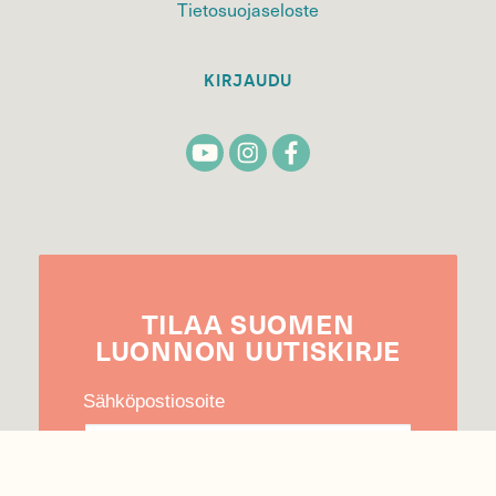
Tietosuojaseloste
KIRJAUDU
TILAA
SUOMEN
LUONNON
UUTIS­KIRJE
Sähköpostiosoite