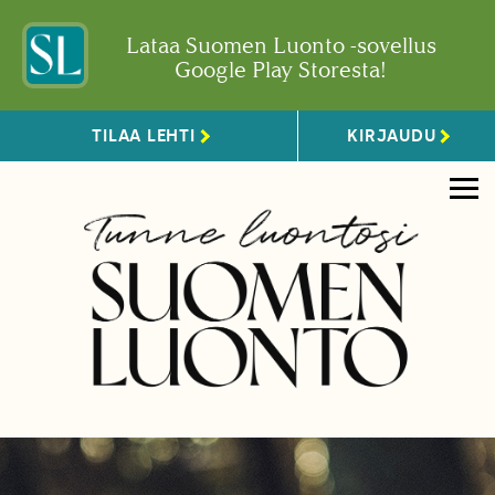
Lataa Suomen Luonto -sovellus
Google Play Storesta!
TILAA LEHTI
KIRJAUDU