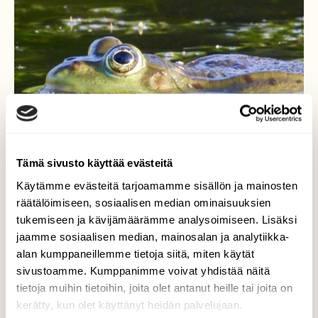
Tämä sivusto käyttää evästeitä
Käytämme evästeitä tarjoamamme sisällön ja mainosten
räätälöimiseen, sosiaalisen median ominaisuuksien
tukemiseen ja kävijämäärämme analysoimiseen. Lisäksi
jaamme sosiaalisen median, mainosalan ja analytiikka-
alan kumppaneillemme tietoja siitä, miten käytät
Saku sammakko
sivustoamme. Kumppanimme voivat yhdistää näitä
tietoja muihin tietoihin, joita olet antanut heille tai joita on
Saku sammakko
kerätty, kun olet käyttänyt heidän palvelujaan.