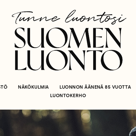
STÖ
NÄKÖKULMIA
LUONNON ÄÄNENÄ 85 VUOTTA
LUONTOKERHO