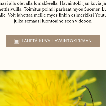
nasi alla olevalla lomakkeella. Havaintokirjan kuvia ja
tisivuilla. Toimitus poimii parhaat myös Suomen Lu
alle. Voit lähettää meille myös linkin esimerkiksi You
julkaisemaasi luontoaiheiseen videoon.
LÄHETÄ KUVA HAVAINTOKIRJAAN