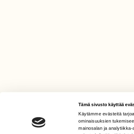
Tämä sivusto käyttää eväs
Käytämme evästeitä tarjoa
LEHTI
ominaisuuksien tukemisee
Uusin lehti
mainosalan ja analytiikka