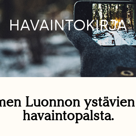
HAVAINTOKIRJA
en Luonnon ystävie
havaintopalsta.