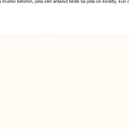
 muihin tietoihin, joita olet antanut heille tai joita on kerätty, kun 
(09) 228 08 210 (arkisin
klo 9-15)
Suomen
Luonto/tilaajapalvelu
Sörnäistenkatu 1
00580 Helsinki
ELU­
YHTEYSTIEDOT
ntaja on
Palautelomake
Yhteystiedot
palaute@suomenluonto.fi
Suomen Luonto
Sörnäistenkatu 1
00580 Helsinki
Mediatiedot
Tietosuojaseloste