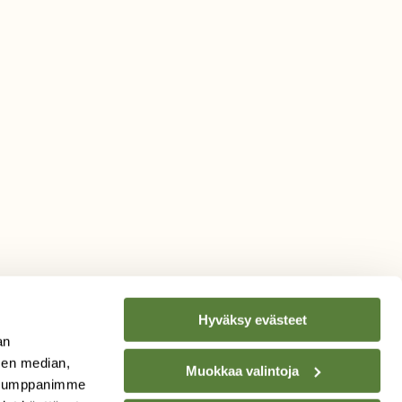
Hyväksy evästeet
an
sen median,
Muokkaa valintoja
. Kumppanimme
TILAA
SUOMEN