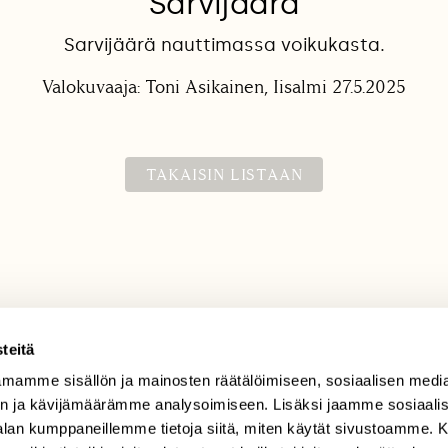
Sarvijäärä
Sarvijäärä nauttimassa voikukasta.
Valokuvaaja: Toni Asikainen, Iisalmi 27.5.2025
TAKAISIN LISTAAN
teitä
mamme sisällön ja mainosten räätälöimiseen, sosiaalisen medi
TILAAJAPALVELU
n ja kävijämäärämme analysoimiseen. Lisäksi jaamme sosiaali
tilaajapalvelu@sll.fi
-alan kumppaneillemme tietoja siitä, miten käytät sivustoamme