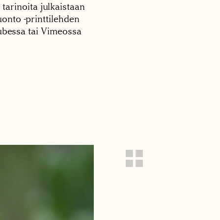
 tarinoita julkaistaan
onto -printtilehden
tubessa tai Vimeossa