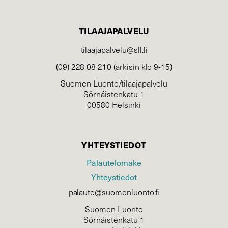
TILAAJAPALVELU
tilaajapalvelu@sll.fi
(09) 228 08 210 (arkisin klo 9-15)
Suomen Luonto/tilaajapalvelu
Sörnäistenkatu 1
00580 Helsinki
YHTEYSTIEDOT
Palautelomake
Yhteystiedot
palaute@suomenluonto.fi
Suomen Luonto
Sörnäistenkatu 1