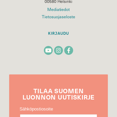
00580 Helsinki
Mediatiedot
Tietosuojaseloste
KIRJAUDU
TILAA
SUOMEN
LUONNON
UUTIS­KIRJE
Sähköpostiosoite