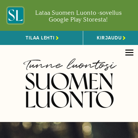
Lataa Suomen Luonto -sovellus
Google Play Storesta!
TILAA LEHTI
KIRJAUDU