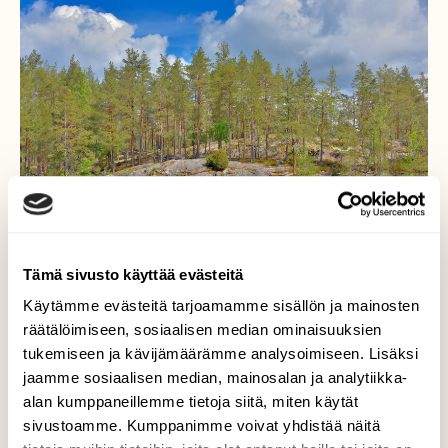
Tämä sivusto käyttää evästeitä
Käytämme evästeitä tarjoamamme sisällön ja mainosten
räätälöimiseen, sosiaalisen median ominaisuuksien
Sarvilampi
tukemiseen ja kävijämäärämme analysoimiseen. Lisäksi
jaamme sosiaalisen median, mainosalan ja analytiikka-
Sarvikin löytyi pari vuotta sitten. Yksinäinen
alan kumppaneillemme tietoja siitä, miten käytät
kaakkuri oli uimassa. Ei kalastellut. Kumppani
sivustoamme. Kumppanimme voivat yhdistää näitä
oli varmaankin hautomassa kahta