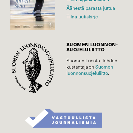
Äänestä parasta juttua
Tilaa uutiskirje
SUOMEN LUONNON­
SUOJELU­LIITTO
Suomen Luonto -lehden
Suomen
kustantaja on
luonnonsuojelu­liitto
.