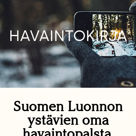
HAVAINTOKIRJA
Suomen Luonnon
ystävien oma
havaintopalsta.