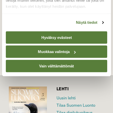
tietoja muihin tietoihin, joita olet antanut heille tai joita on
munaansa jossain lähistöllä.
kerätty, kun olet käyttänyt heidän palvelujaan.
Valokuvaaja: Reijo Juurinen, Nuuksion
kansallispuisto Toukokuu
Näytä tiedot
Hyväksy evästeet
TAKAISIN LISTAAN
Muokkaa valintoja
Vain välttämättömät
LEHTI
Uusin lehti
Tilaa Suomen Luonto
Tilaa digilukuoikeus