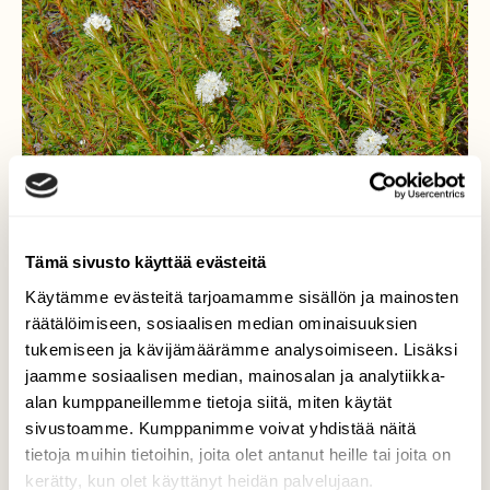
Tämä sivusto käyttää evästeitä
Käytämme evästeitä tarjoamamme sisällön ja mainosten
räätälöimiseen, sosiaalisen median ominaisuuksien
tukemiseen ja kävijämäärämme analysoimiseen. Lisäksi
jaamme sosiaalisen median, mainosalan ja analytiikka-
alan kumppaneillemme tietoja siitä, miten käytät
sivustoamme. Kumppanimme voivat yhdistää näitä
Suopursut
tietoja muihin tietoihin, joita olet antanut heille tai joita on
kerätty, kun olet käyttänyt heidän palvelujaan.
Alkavat olla jo täydessä kukassa.