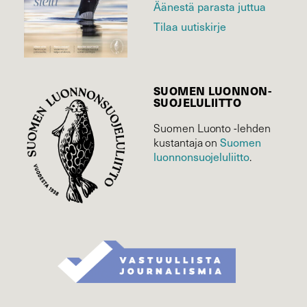
Äänestä parasta juttua
Tilaa uutiskirje
SUOMEN LUONNON­
SUOJELU­LIITTO
Suomen Luonto -lehden
Suomen
kustantaja on
luonnonsuojelu­liitto
.