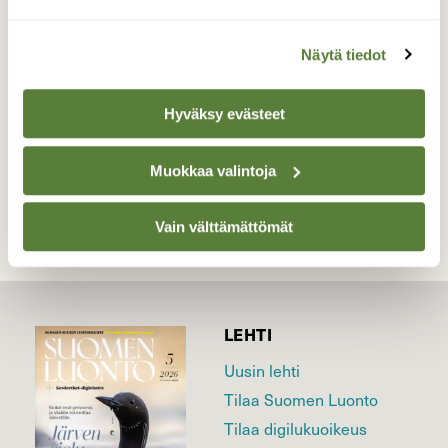
Valokuvaaja: Reijo Juurinen, Nuuksion
Näytä tiedot
kansallispuisto Toukokuu
Hyväksy evästeet
TAKAISIN LISTAAN
Muokkaa valintoja
Vain välttämättömät
LEHTI
Uusin lehti
Tilaa Suomen Luonto
Tilaa digilukuoikeus