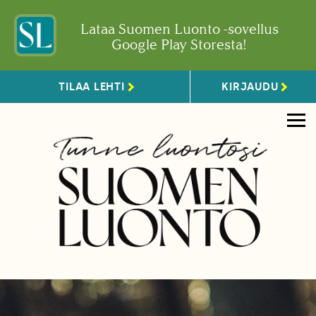
Lataa Suomen Luonto -sovellus
Google Play Storesta!
TILAA LEHTI
KIRJAUDU