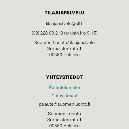
TILAAJAPALVELU
tilaajapalvelu@sll.fi
(09) 228 08 210 (arkisin klo 9-15)
Suomen Luonto/tilaajapalvelu
Sörnäistenkatu 1
00580 Helsinki
YHTEYSTIEDOT
Palautelomake
Yhteystiedot
palaute@suomenluonto.fi
Suomen Luonto
Sörnäistenkatu 1
00580 Helsinki