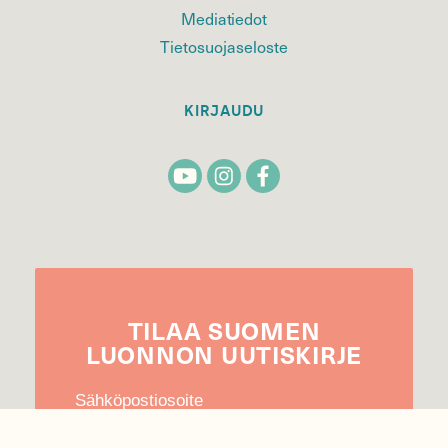
Mediatiedot
Tietosuojaseloste
KIRJAUDU
TILAA
SUOMEN
LUONNON
UUTIS­KIRJE
Sähköpostiosoite