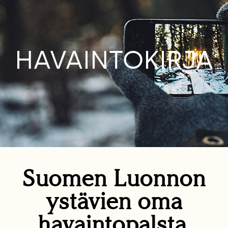
HAVAINTOKIRJA
Suomen Luonnon
ystävien oma
havaintopalsta.