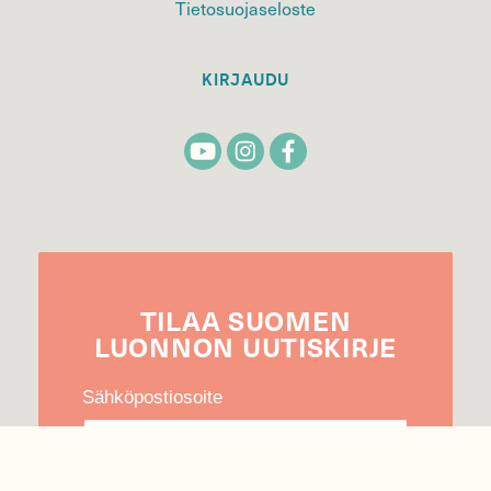
Tietosuojaseloste
KIRJAUDU
TILAA
SUOMEN
LUONNON
UUTIS­KIRJE
Sähköpostiosoite