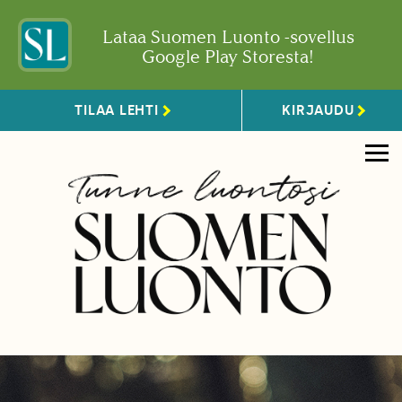
Lataa Suomen Luonto -sovellus
Google Play Storesta!
TILAA LEHTI
KIRJAUDU