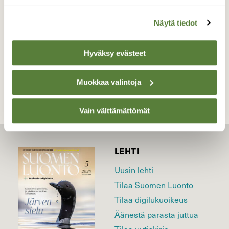
Valokuvaaja: Juhani Peltonen, Pöytyä 30.9.2025
Näytä tiedot
Hyväksy evästeet
TAKAISIN LISTAAN
Muokkaa valintoja
Vain välttämättömät
LEHTI
Uusin lehti
Tilaa Suomen Luonto
Tilaa digilukuoikeus
Äänestä parasta juttua