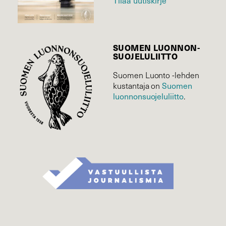
Tilaa uutiskirje
SUOMEN LUONNON­
SUOJELU­LIITTO
Suomen Luonto -lehden
kustantaja on
Suomen
luonnonsuojelu­liitto
.