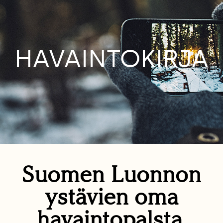
HAVAINTOKIRJA
Suomen Luonnon
ystävien oma
havaintopalsta.