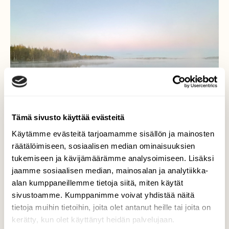
Tämä sivusto käyttää evästeitä
Käytämme evästeitä tarjoamamme sisällön ja mainosten
räätälöimiseen, sosiaalisen median ominaisuuksien
tukemiseen ja kävijämäärämme analysoimiseen. Lisäksi
jaamme sosiaalisen median, mainosalan ja analytiikka-
alan kumppaneillemme tietoja siitä, miten käytät
Savojärvi
sivustoamme. Kumppanimme voivat yhdistää näitä
tietoja muihin tietoihin, joita olet antanut heille tai joita on
Usvainen pakkasaamu Savojärvellä Klo:07.10
kerätty, kun olet käyttänyt heidän palvelujaan.