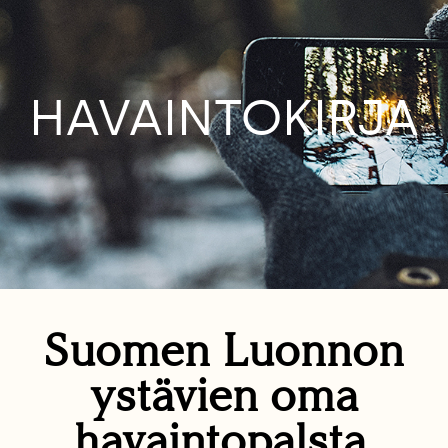
HAVAINTOKIRJA
Suomen Luonnon
ystävien oma
havaintopalsta.