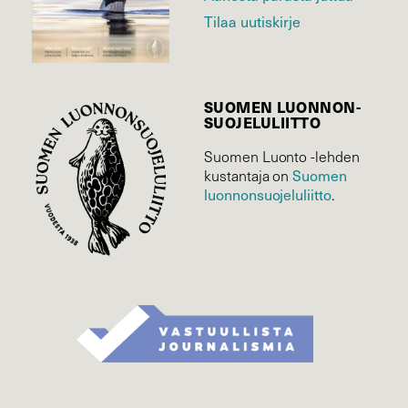
Tilaa uutiskirje
SUOMEN LUONNON­
SUOJELU­LIITTO
Suomen Luonto -lehden
kustantaja on
Suomen
luonnonsuojelu­liitto
.