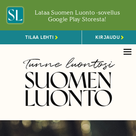
Lataa Suomen Luonto -sovellus
Google Play Storesta!
TILAA LEHTI
KIRJAUDU