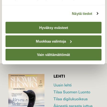
aikaan…
Valokuvaaja: Juhani Peltonen, Pöytyä 30.9.2025
Näytä tiedot
Hyväksy evästeet
TAKAISIN LISTAAN
Muokkaa valintoja
Vain välttämättömät
LEHTI
Uusin lehti
Tilaa Suomen Luonto
Tilaa digilukuoikeus
Äänestä parasta juttua