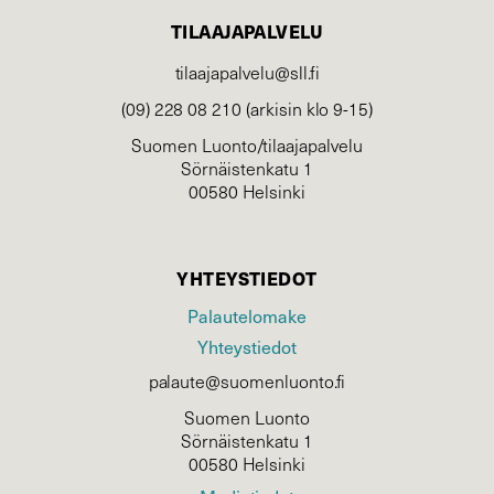
TILAAJAPALVELU
tilaajapalvelu@sll.fi
(09) 228 08 210 (arkisin klo 9-15)
Suomen Luonto/tilaajapalvelu
Sörnäistenkatu 1
00580 Helsinki
YHTEYSTIEDOT
Palautelomake
Yhteystiedot
palaute@suomenluonto.fi
Suomen Luonto
Sörnäistenkatu 1
00580 Helsinki