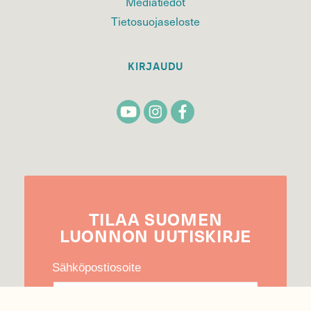
Mediatiedot
Tietosuojaseloste
KIRJAUDU
TILAA
SUOMEN
LUONNON
UUTIS­KIRJE
Sähköpostiosoite