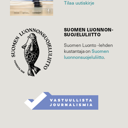
Tilaa uutiskirje
SUOMEN LUONNON­
SUOJELU­LIITTO
Suomen Luonto -lehden
Suomen
kustantaja on
luonnonsuojelu­liitto
.