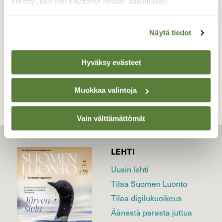
kerätty, kun olet käyttänyt heidän palvelujaan.
Valokuvaaja: Reijo Juurinen, Nuuksion
kansallispuisto Toukokuu
Näytä tiedot
TAKAISIN LISTAAN
Hyväksy evästeet
Muokkaa valintoja
Vain välttämättömät
LEHTI
Uusin lehti
Tilaa Suomen Luonto
Tilaa digilukuoikeus
Äänestä parasta juttua