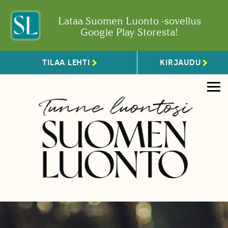
Lataa Suomen Luonto -sovellus
Google Play Storesta!
TILAA LEHTI
KIRJAUDU