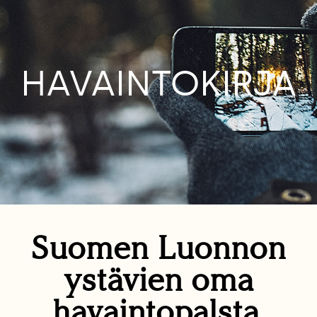
HAVAINTOKIRJA
Suomen Luonnon
ystävien oma
havaintopalsta.