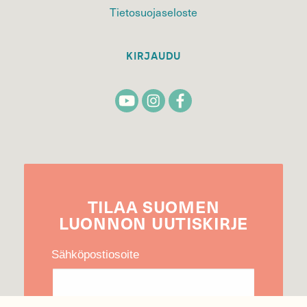
Tietosuojaseloste
KIRJAUDU
TILAA
SUOMEN
LUONNON
UUTIS­KIRJE
Sähköpostiosoite