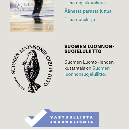
Tilaa digilukuoikeus
Äänestä parasta juttua
Tilaa uutiskirje
SUOMEN LUONNON­
SUOJELU­LIITTO
Suomen Luonto -lehden
Suomen
kustantaja on
luonnonsuojelu­liitto
.