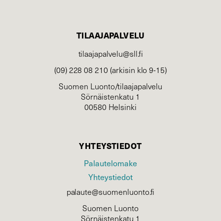
TILAAJAPALVELU
tilaajapalvelu@sll.fi
(09) 228 08 210 (arkisin klo 9-15)
Suomen Luonto/tilaajapalvelu
Sörnäistenkatu 1
00580 Helsinki
YHTEYSTIEDOT
Palautelomake
Yhteystiedot
palaute@suomenluonto.fi
Suomen Luonto
Sörnäistenkatu 1