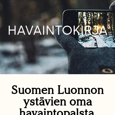
HAVAINTOKIRJA
Suomen Luonnon
ystävien oma
havaintopalsta.