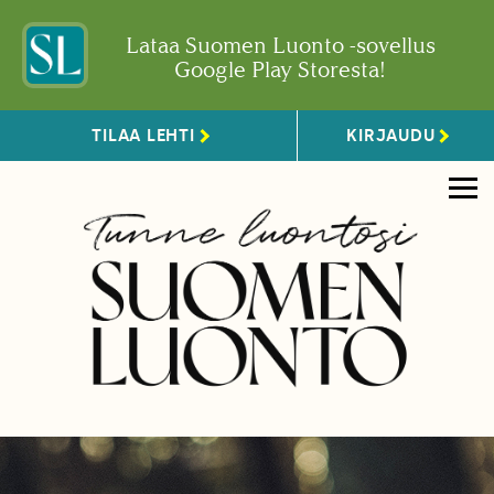
Lataa Suomen Luonto -sovellus
Google Play Storesta!
TILAA LEHTI
KIRJAUDU