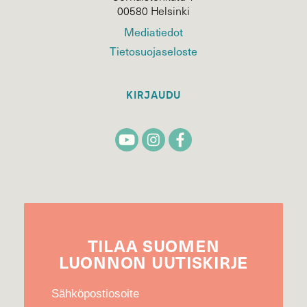
00580 Helsinki
Mediatiedot
Tietosuojaseloste
KIRJAUDU
TILAA
SUOMEN
LUONNON
UUTIS­KIRJE
Sähköpostiosoite