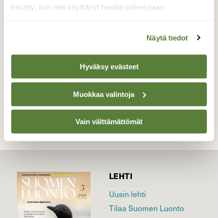
Pienet purot ja joet ovat hienoja
kerätty, kun olet käyttänyt heidän palvelujaan.
retkikohteita.
Valokuvaaja: Jaana Saarelainen, Kiperäkoski,
Näytä tiedot
Joensuu 6.5.2026
Hyväksy evästeet
TAKAISIN LISTAAN
Muokkaa valintoja
Vain välttämättömät
LEHTI
Uusin lehti
Tilaa Suomen Luonto