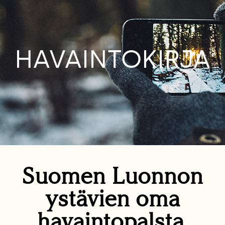
HAVAINTOKIRJA
Suomen Luonnon
ystävien oma
havaintopalsta.