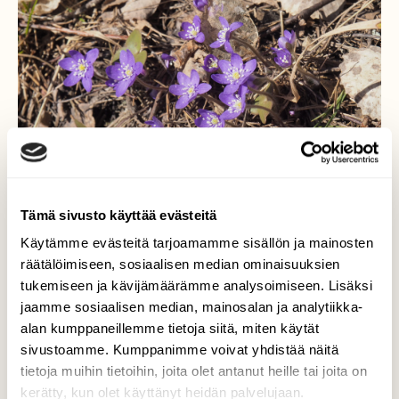
Tämä sivusto käyttää evästeitä
Käytämme evästeitä tarjoamamme sisällön ja mainosten
räätälöimiseen, sosiaalisen median ominaisuuksien
Sinivuokkoja
tukemiseen ja kävijämäärämme analysoimiseen. Lisäksi
jaamme sosiaalisen median, mainosalan ja analytiikka-
Kevään ensimmäiset sinivuokot jo koristavat
alan kumppaneillemme tietoja siitä, miten käytät
etelärinteitä Lahdessa 3.4.2019
sivustoamme. Kumppanimme voivat yhdistää näitä
Valokuvaaja: Arja Valtonen, Lahti 3.4.2019
tietoja muihin tietoihin, joita olet antanut heille tai joita on
kerätty, kun olet käyttänyt heidän palvelujaan.