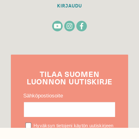
KIRJAUDU
TILAA
SUOMEN
LUONNON
UUTIS­KIRJE
Sähköpostiosoite
Hyväksyn tietojeni käytön uutiskirjeen
lähettämiseen