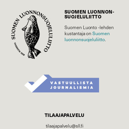
SUOMEN LUONNON­
SUOJELU­LIITTO
Suomen Luonto -lehden
Suomen
kustantaja on
luonnonsuojelu­liitto
.
TILAAJAPALVELU
tilaajapalvelu@sll.fi