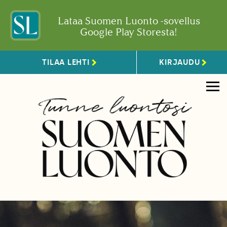
Lataa Suomen Luonto -sovellus
Google Play Storesta!
TILAA LEHTI
KIRJAUDU