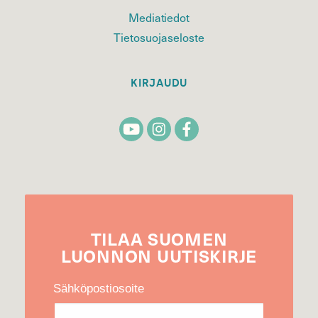
Mediatiedot
Tietosuojaseloste
KIRJAUDU
TILAA
SUOMEN
LUONNON
UUTIS­KIRJE
Sähköpostiosoite