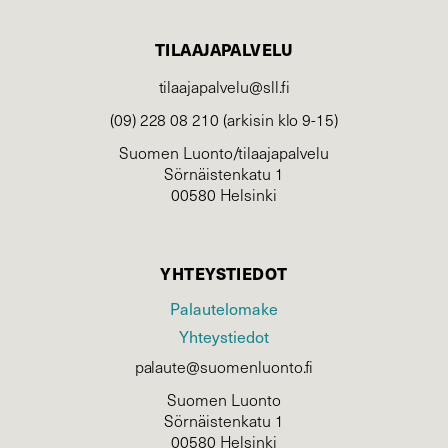
TILAAJAPALVELU
tilaajapalvelu@sll.fi
(09) 228 08 210 (arkisin klo 9-15)
Suomen Luonto/tilaajapalvelu
Sörnäistenkatu 1
00580 Helsinki
YHTEYSTIEDOT
Palautelomake
Yhteystiedot
palaute@suomenluonto.fi
Suomen Luonto
Sörnäistenkatu 1
00580 Helsinki