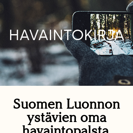
HAVAINTOKIRJA
Suomen Luonnon
ystävien oma
havaintopalsta.