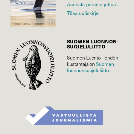
Äänestä parasta juttua
Tilaa uutiskirje
SUOMEN LUONNON­
SUOJELU­LIITTO
Suomen Luonto -lehden
Suomen
kustantaja on
luonnonsuojelu­liitto
.