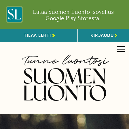
Lataa Suomen Luonto -sovellus
Google Play Storesta!
TILAA LEHTI
KIRJAUDU