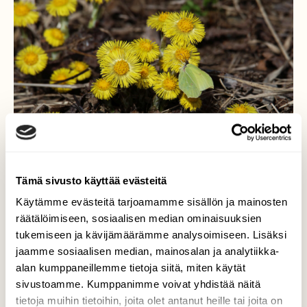
Tämä sivusto käyttää evästeitä
Käytämme evästeitä tarjoamamme sisällön ja mainosten
räätälöimiseen, sosiaalisen median ominaisuuksien
tukemiseen ja kävijämäärämme analysoimiseen. Lisäksi
Sitruunaperhonen
jaamme sosiaalisen median, mainosalan ja analytiikka-
alan kumppaneillemme tietoja siitä, miten käytät
Marjalan koirapuistossa on paljon
sivustoamme. Kumppanimme voivat yhdistää näitä
leskenlehtiä ja sitruunaperhonen nauttii
tietoja muihin tietoihin, joita olet antanut heille tai joita on