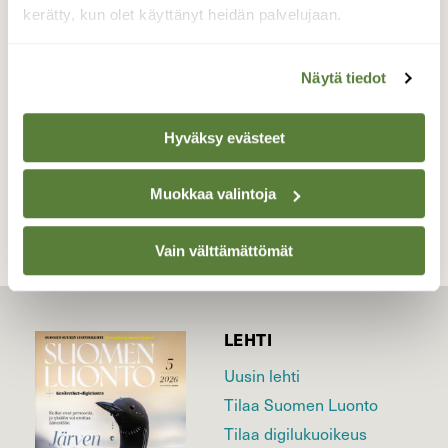
antimista.
kerätty, kun olet käyttänyt heidän palvelujaan.
Valokuvaaja: Jaana Saarelainen, Marjala, Joensuu
16.4.2026
Näytä tiedot
Hyväksy evästeet
TAKAISIN LISTAAN
Muokkaa valintoja
Vain välttämättömät
LEHTI
Uusin lehti
Tilaa Suomen Luonto
Tilaa digilukuoikeus