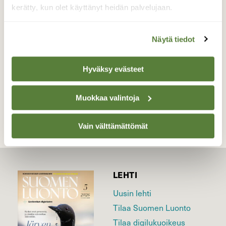
aurigonottoon.
kerätty, kun olet käyttänyt heidän palvelujaan.
Valokuvaaja: Jaana Saarelainen, Marjala, Joensuu
16.4.2026
Näytä tiedot
Hyväksy evästeet
TAKAISIN LISTAAN
Muokkaa valintoja
Vain välttämättömät
LEHTI
Uusin lehti
Tilaa Suomen Luonto
Tilaa digilukuoikeus