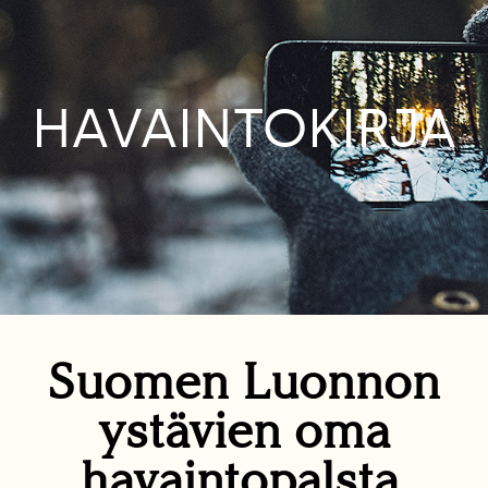
HAVAINTOKIRJA
Suomen Luonnon
ystävien oma
havaintopalsta.