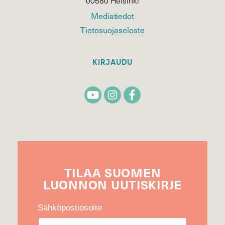
00580 Helsinki
Mediatiedot
Tietosuojaseloste
KIRJAUDU
TILAA
SUOMEN
LUONNON
UUTIS­KIRJE
Sähköpostiosoite