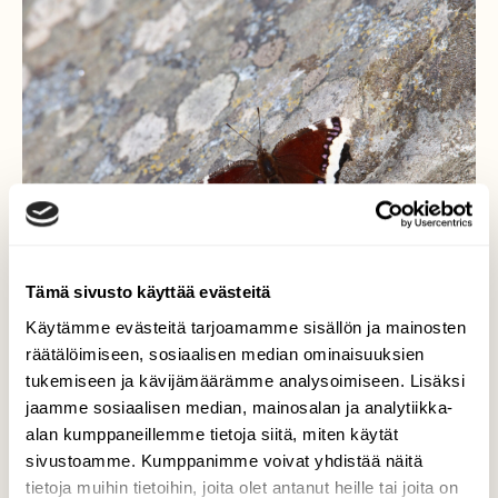
Tämä sivusto käyttää evästeitä
Käytämme evästeitä tarjoamamme sisällön ja mainosten
räätälöimiseen, sosiaalisen median ominaisuuksien
tukemiseen ja kävijämäärämme analysoimiseen. Lisäksi
Suruvaippa
jaamme sosiaalisen median, mainosalan ja analytiikka-
alan kumppaneillemme tietoja siitä, miten käytät
Tämä perhonen oli tulla silmille. Vähän on
sivustoamme. Kumppanimme voivat yhdistää näitä
rähjääntynyt reissussa. Istui kivipaadelle
tietoja muihin tietoihin, joita olet antanut heille tai joita on