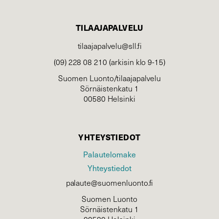
TILAAJAPALVELU
tilaajapalvelu@sll.fi
(09) 228 08 210 (arkisin klo 9-15)
Suomen Luonto/tilaajapalvelu
Sörnäistenkatu 1
00580 Helsinki
YHTEYSTIEDOT
Palautelomake
Yhteystiedot
palaute@suomenluonto.fi
Suomen Luonto
Sörnäistenkatu 1