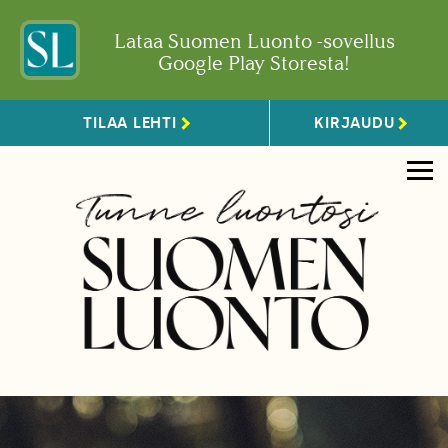
Lataa Suomen Luonto -sovellus
Google Play Storesta!
TILAA LEHTI
KIRJAUDU