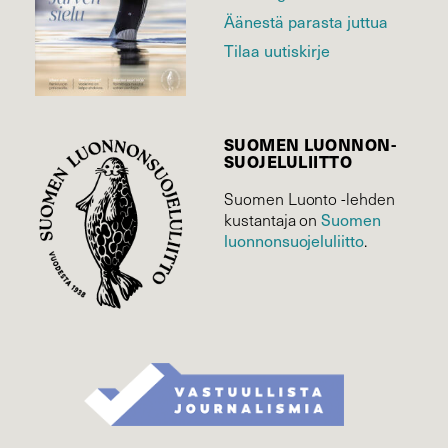
Äänestä parasta juttua
Tilaa uutiskirje
SUOMEN LUONNON­
SUOJELU­LIITTO
Suomen Luonto -lehden
Suomen
kustantaja on
luonnonsuojelu­liitto
.