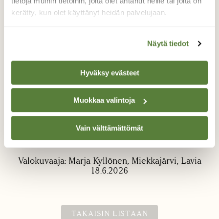
tietoja muihin tietoihin, joita olet antanut heille tai joita on
kerätty, kun olet käyttänyt heidän palvelujaan.
Näytä tiedot
Hyväksy evästeet
Sudenmaitopisaroita
Muokkaa valintoja
Korallinpunaiset pisarat kiinnittivät kävelyllä
huomioni. Seuraavana päivänä taika oli
Vain välttämättömät
rauennut ja pisarat olivat tummuneet
ruskeiksi.
Valokuvaaja: Marja Kyllönen, Miekkajärvi, Lavia
18.6.2026
TAKAISIN LISTAAN