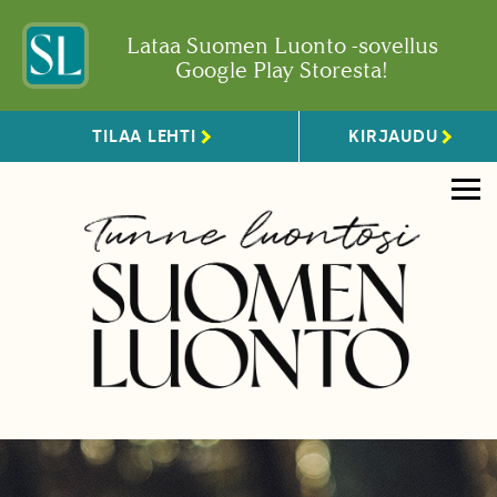
Lataa Suomen Luonto -sovellus
Google Play Storesta!
TILAA LEHTI
KIRJAUDU