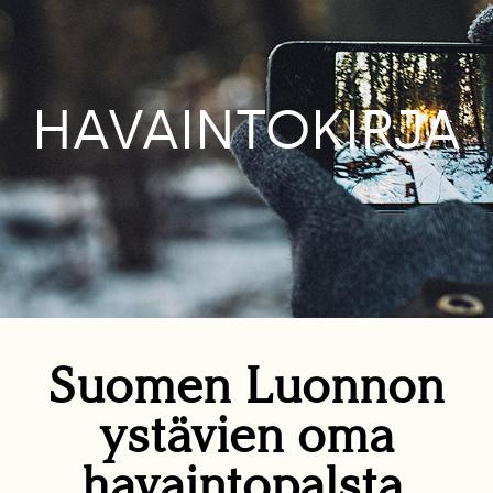
HAVAINTOKIRJA
Suomen Luonnon
ystävien oma
havaintopalsta.