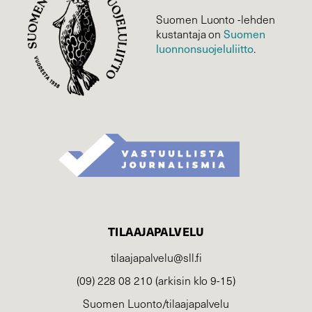
Suomen Luonto -lehden
kustantaja on
Suomen
luonnonsuojelu­liitto
.
TILAAJAPALVELU
tilaajapalvelu@sll.fi
(09) 228 08 210 (arkisin klo 9-15)
Suomen Luonto/tilaajapalvelu