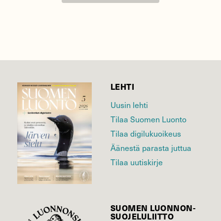
LEHTI
Uusin lehti
Tilaa Suomen Luonto
Tilaa digilukuoikeus
Äänestä parasta juttua
Tilaa uutiskirje
SUOMEN LUONNON­
SUOJELU­LIITTO