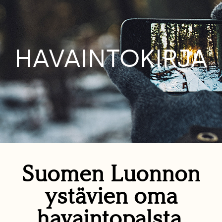
HAVAINTOKIRJA
Suomen Luonnon
ystävien oma
havaintopalsta.