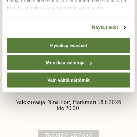
tietoja muihin tietoihin, joita olet antanut heille tai joita on
kerätty, kun olet käyttänyt heidän palvelujaan.
Näytä tiedot
Hyväksy evästeet
Perhonen
Muokkaa valintoja
Tämä perhonen? löytyi meidän terrassilla
eilen illalla klo.20.00. Onko tämä perhonen?
Vain välttämättömät
Vai jotain muuta? Google lens ei anna
tarkkaa tietoa.
Valokuvaaja: Nina Loif, Härkmeri 18.6.2026
klo.20.00.
TAKAISIN LISTAAN