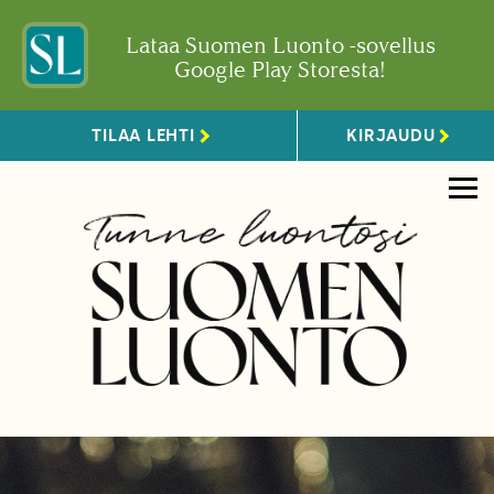
Lataa Suomen Luonto -sovellus
Google Play Storesta!
TILAA LEHTI
KIRJAUDU