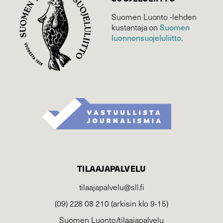
Suomen Luonto -lehden
Suomen
kustantaja on
luonnonsuojelu­liitto
.
TILAAJAPALVELU
tilaajapalvelu@sll.fi
(09) 228 08 210 (arkisin klo 9-15)
Suomen Luonto/tilaajapalvelu