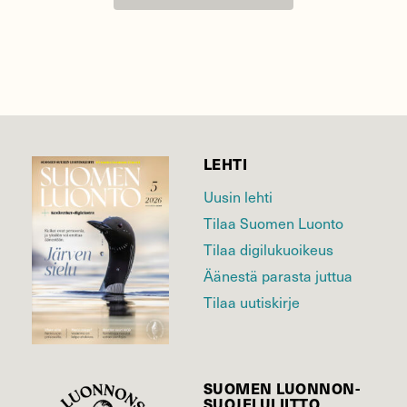
LEHTI
Uusin lehti
Tilaa Suomen Luonto
Tilaa digilukuoikeus
Äänestä parasta juttua
Tilaa uutiskirje
SUOMEN LUONNON­
SUOJELU­LIITTO