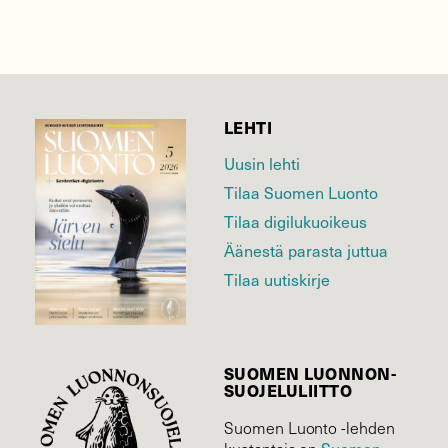
LEHTI
Uusin lehti
Tilaa Suomen Luonto
Tilaa digilukuoikeus
Äänestä parasta juttua
Tilaa uutiskirje
SUOMEN LUONNON­
SUOJELU­LIITTO
Suomen Luonto -lehden