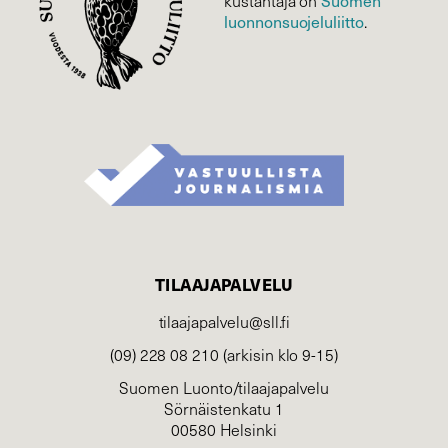
Suomen
kustantaja on
luonnonsuojelu­liitto
.
TILAAJAPALVELU
tilaajapalvelu@sll.fi
(09) 228 08 210 (arkisin klo 9-15)
Suomen Luonto/tilaajapalvelu
Sörnäistenkatu 1
00580 Helsinki