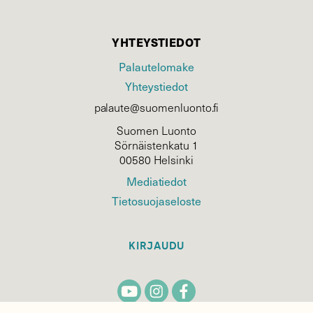
YHTEYSTIEDOT
Palautelomake
Yhteystiedot
palaute@suomenluonto.fi
Suomen Luonto
Sörnäistenkatu 1
00580 Helsinki
Mediatiedot
Tietosuojaseloste
KIRJAUDU