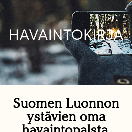
HAVAINTOKIRJA
Suomen Luonnon
ystävien oma
havaintopalsta.