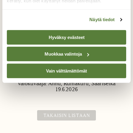
kerätty, kun olet käyttänyt heidän palvelujaan.
Näytä tiedot
Hyväksy evästeet
Toukohärkä
Muokkaa valintoja
Juhannusaaton eväshetki sinitoukohärkien
kanssa.
Vain välttämättömät
Valokuvaaja: Annu, Rumakuru, Saariselkä
19.6.2026
TAKAISIN LISTAAN