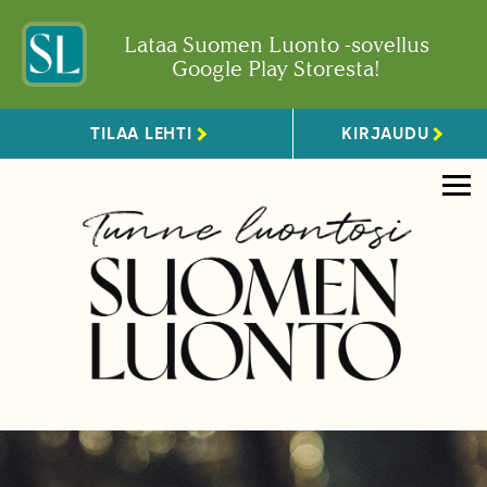
Lataa Suomen Luonto -sovellus
Google Play Storesta!
TILAA LEHTI
KIRJAUDU