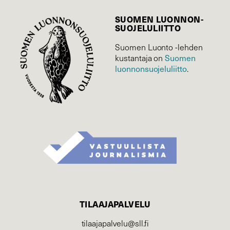
SUOMEN LUONNON­
SUOJELU­LIITTO
Suomen Luonto -lehden
Suomen
kustantaja on
luonnonsuojelu­liitto
.
TILAAJAPALVELU
tilaajapalvelu@sll.fi