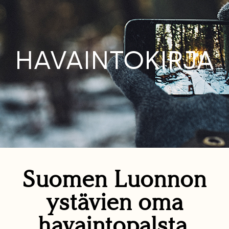
HAVAINTOKIRJA
Suomen Luonnon
ystävien oma
havaintopalsta.