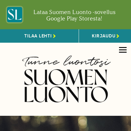
Lataa Suomen Luonto -sovellus
Google Play Storesta!
TILAA LEHTI
KIRJAUDU