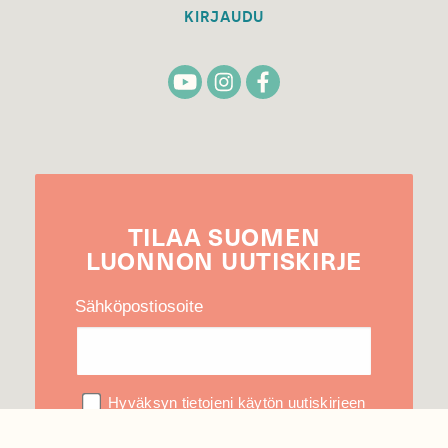
KIRJAUDU
TILAA
SUOMEN
LUONNON
UUTIS­KIRJE
Sähköpostiosoite
Hyväksyn tietojeni käytön uutiskirjeen
lähettämiseen