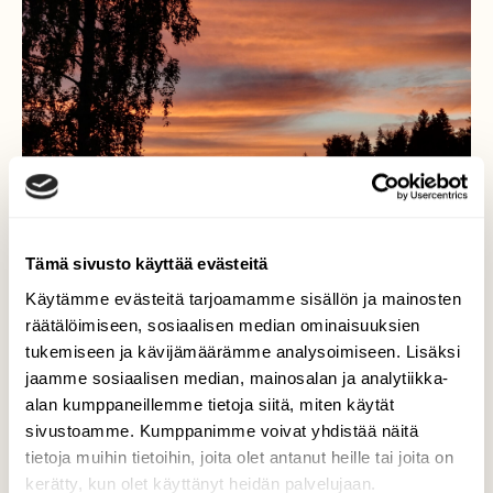
Tämä sivusto käyttää evästeitä
Käytämme evästeitä tarjoamamme sisällön ja mainosten
räätälöimiseen, sosiaalisen median ominaisuuksien
Taivaan värit
tukemiseen ja kävijämäärämme analysoimiseen. Lisäksi
jaamme sosiaalisen median, mainosalan ja analytiikka-
Aamulla varhain.
alan kumppaneillemme tietoja siitä, miten käytät
Valokuvaaja: Tarja Naukkarinen, Savitaipale
sivustoamme. Kumppanimme voivat yhdistää näitä
1.7.2026
tietoja muihin tietoihin, joita olet antanut heille tai joita on
kerätty, kun olet käyttänyt heidän palvelujaan.