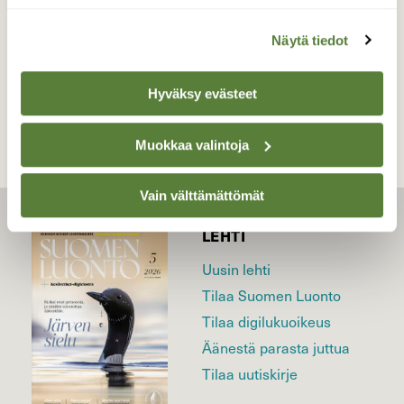
Näytä tiedot
TAKAISIN LISTAAN
Hyväksy evästeet
Muokkaa valintoja
Vain välttämättömät
LEHTI
Uusin lehti
Tilaa Suomen Luonto
Tilaa digilukuoikeus
Äänestä parasta juttua
Tilaa uutiskirje