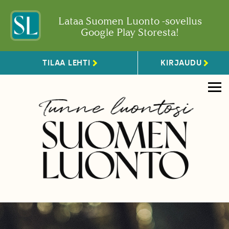
Lataa Suomen Luonto -sovellus
Google Play Storesta!
TILAA LEHTI
KIRJAUDU