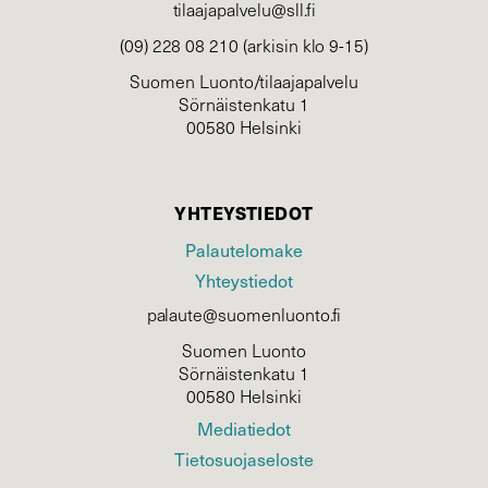
tilaajapalvelu@sll.fi
(09) 228 08 210 (arkisin klo 9-15)
Suomen Luonto/tilaajapalvelu
Sörnäistenkatu 1
00580 Helsinki
YHTEYSTIEDOT
Palautelomake
Yhteystiedot
palaute@suomenluonto.fi
Suomen Luonto
Sörnäistenkatu 1
00580 Helsinki
Mediatiedot
Tietosuojaseloste