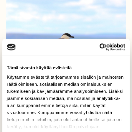
Tämä sivusto käyttää evästeitä
Käytämme evästeitä tarjoamamme sisällön ja mainosten
räätälöimiseen, sosiaalisen median ominaisuuksien
tukemiseen ja kävijämäärämme analysoimiseen. Lisäksi
jaamme sosiaalisen median, mainosalan ja analytiikka-
Tunturikihu
alan kumppaneillemme tietoja siitä, miten käytät
sivustoamme. Kumppanimme voivat yhdistää näitä
1.7. tunturikihu viivähti lepäilykivellään.
tietoja muihin tietoihin, joita olet antanut heille tai joita on
kerätty, kun olet käyttänyt heidän palvelujaan.
Valokuvaaja: Tuukka Pahtamaa, Utsjoki 1.7.2026