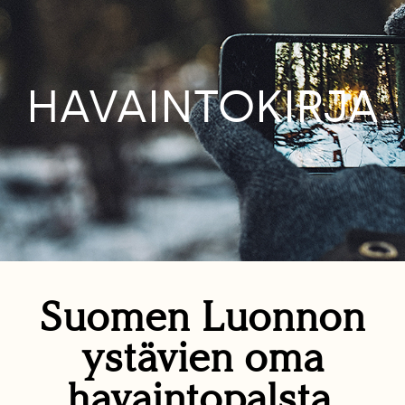
HAVAINTOKIRJA
Suomen Luonnon
ystävien oma
havaintopalsta.