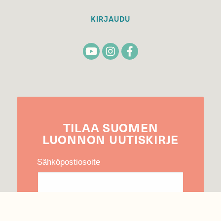
KIRJAUDU
TILAA
SUOMEN
LUONNON
UUTIS­KIRJE
Sähköpostiosoite
Hyväksyn tietojeni käytön uutiskirjeen
lähettämiseen