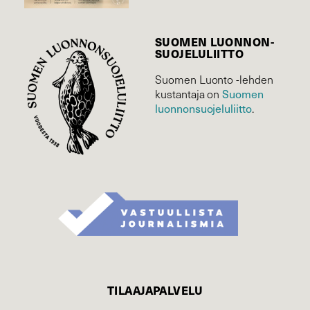
SUOMEN LUONNON­
SUOJELU­LIITTO
Suomen Luonto -lehden
kustantaja on
Suomen
luonnonsuojelu­liitto
.
TILAAJAPALVELU