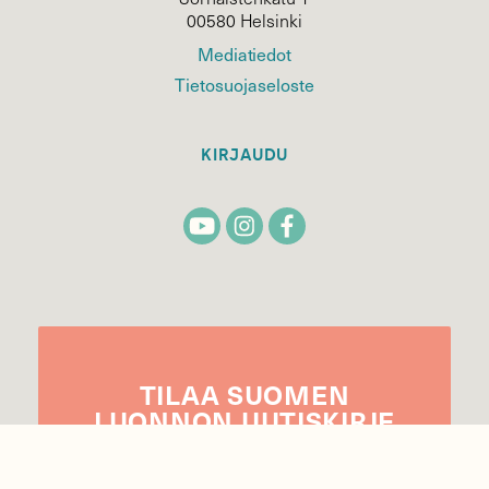
00580 Helsinki
Mediatiedot
Tietosuojaseloste
KIRJAUDU
TILAA
SUOMEN
LUONNON
UUTIS­KIRJE
Sähköpostiosoite