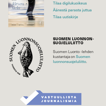
Tilaa digilukuoikeus
Äänestä parasta juttua
Tilaa uutiskirje
SUOMEN LUONNON­
SUOJELU­LIITTO
Suomen Luonto -lehden
Suomen
kustantaja on
luonnonsuojelu­liitto
.