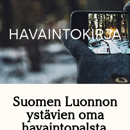
HAVAINTOKIRJA
Suomen Luonnon
ystävien oma
havaintopalsta.