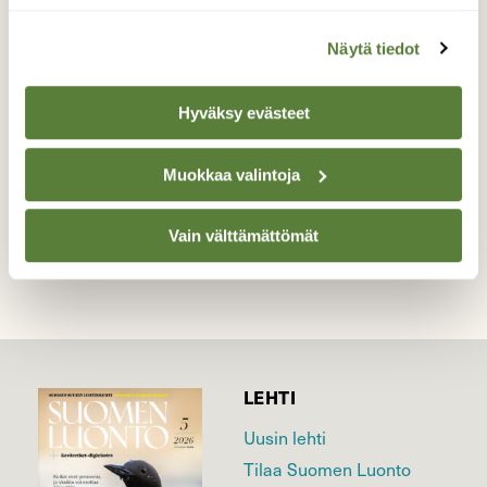
Talvehtiva mustarastas
Näytä tiedot
Syö lumeen karisseita siemeniä.
Valokuvaaja: Reijo Juurinen, Veikkola Joulukuu
Hyväksy evästeet
Muokkaa valintoja
TAKAISIN LISTAAN
Vain välttämättömät
LEHTI
Uusin lehti
Tilaa Suomen Luonto