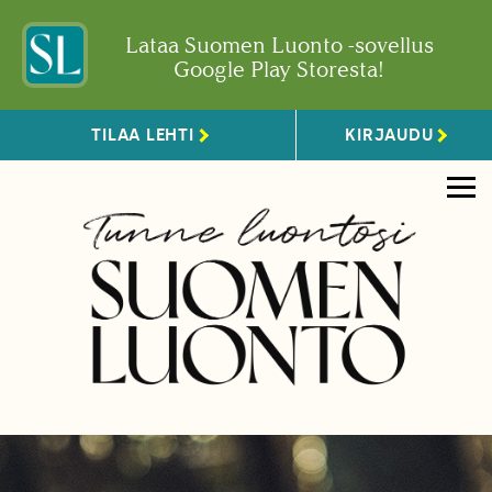
Lataa Suomen Luonto -sovellus
Google Play Storesta!
TILAA LEHTI
KIRJAUDU