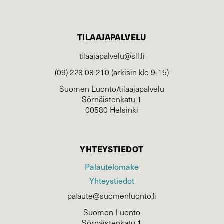
TILAAJAPALVELU
tilaajapalvelu@sll.fi
(09) 228 08 210 (arkisin klo 9-15)
Suomen Luonto/tilaajapalvelu
Sörnäistenkatu 1
00580 Helsinki
YHTEYSTIEDOT
Palautelomake
Yhteystiedot
palaute@suomenluonto.fi
Suomen Luonto
Sörnäistenkatu 1