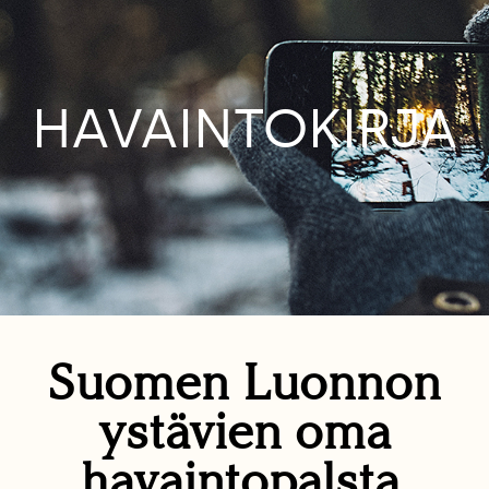
HAVAINTOKIRJA
Suomen Luonnon
ystävien oma
havaintopalsta.