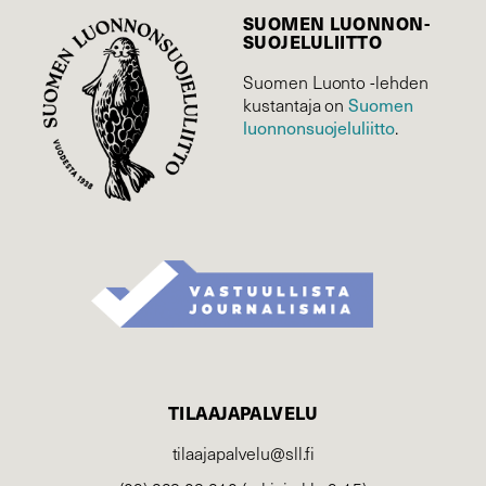
SUOMEN LUONNON­
SUOJELU­LIITTO
Suomen Luonto -lehden
Suomen
kustantaja on
luonnonsuojelu­liitto
.
TILAAJAPALVELU
tilaajapalvelu@sll.fi