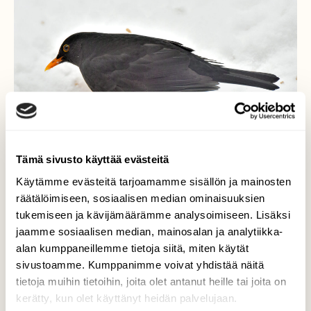
Tämä sivusto käyttää evästeitä
Käytämme evästeitä tarjoamamme sisällön ja mainosten
räätälöimiseen, sosiaalisen median ominaisuuksien
Talvehtiva mustarastas
tukemiseen ja kävijämäärämme analysoimiseen. Lisäksi
jaamme sosiaalisen median, mainosalan ja analytiikka-
Syö lumelle karisseita siemeniä.
alan kumppaneillemme tietoja siitä, miten käytät
sivustoamme. Kumppanimme voivat yhdistää näitä
Valokuvaaja: Reijo Juurinen, Veikkola Joulukuu
tietoja muihin tietoihin, joita olet antanut heille tai joita on
kerätty, kun olet käyttänyt heidän palvelujaan.