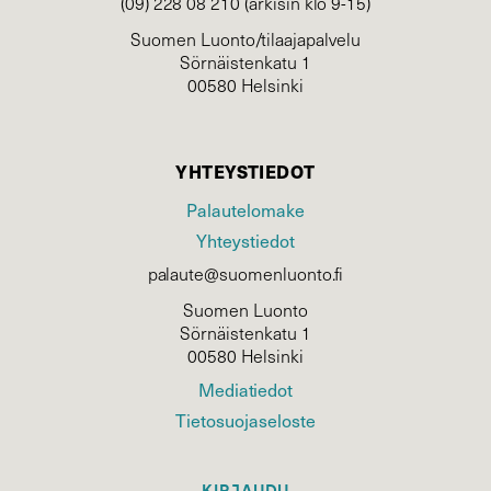
(09) 228 08 210 (arkisin klo 9-15)
Suomen Luonto/tilaajapalvelu
Sörnäistenkatu 1
00580 Helsinki
YHTEYSTIEDOT
Palautelomake
Yhteystiedot
palaute@suomenluonto.fi
Suomen Luonto
Sörnäistenkatu 1
00580 Helsinki
Mediatiedot
Tietosuojaseloste