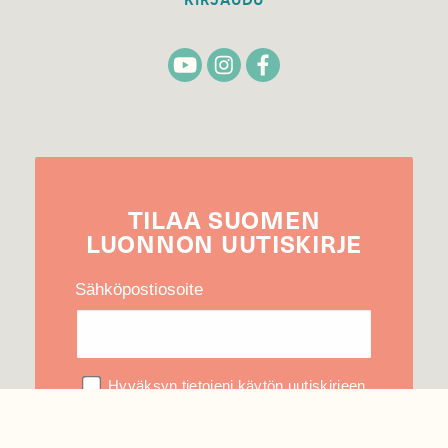
KIRJAUDU
TILAA
SUOMEN
LUONNON
UUTIS­KIRJE
Sähköpostiosoite
Hyväksyn tietojeni käytön uutiskirjeen
lähettämiseen