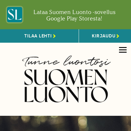
Lataa Suomen Luonto -sovellus
Google Play Storesta!
TILAA LEHTI
KIRJAUDU