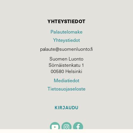
YHTEYSTIEDOT
Palautelomake
Yhteystiedot
palaute@suomenluonto.fi
Suomen Luonto
Sörnäistenkatu 1
00580 Helsinki
Mediatiedot
Tietosuojaseloste
KIRJAUDU