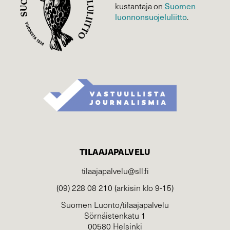
Suomen
kustantaja on
luonnonsuojelu­liitto
.
TILAAJAPALVELU
tilaajapalvelu@sll.fi
(09) 228 08 210 (arkisin klo 9-15)
Suomen Luonto/tilaajapalvelu
Sörnäistenkatu 1
00580 Helsinki