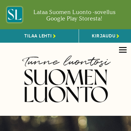
Lataa Suomen Luonto -sovellus
Google Play Storesta!
TILAA LEHTI
KIRJAUDU