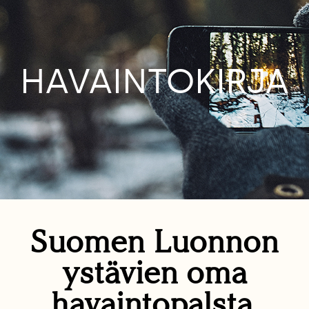
HAVAINTOKIRJA
Suomen Luonnon
ystävien oma
havaintopalsta.