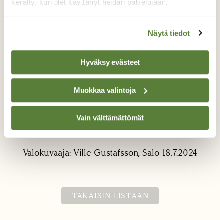
kerätty, kun olet käyttänyt heidän palvelujaan.
Näytä tiedot
Hyväksy evästeet
Ukkoetana
Muokkaa valintoja
Sienimetsässä tuli tällainen mötkäle
Vain välttämättömät
vastaan. Noin 10cm kaveri paljastui
kantarellien alta makoilemasta.
Valokuvaaja: Ville Gustafsson, Salo 18.7.2024
TAKAISIN LISTAAN