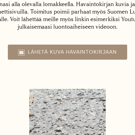
nasi alla olevalla lomakkeella. Havaintokirjan kuvia ja
tisivuilla. Toimitus poimii parhaat myös Suomen Lu
alle. Voit lähettää meille myös linkin esimerkiksi You
julkaisemaasi luontoaiheiseen videoon.
LÄHETÄ KUVA HAVAINTOKIRJAAN