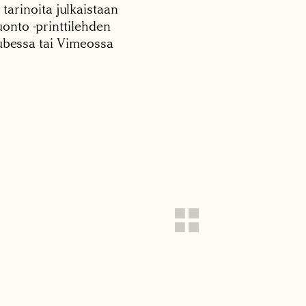
 tarinoita julkaistaan
onto -printtilehden
tubessa tai Vimeossa