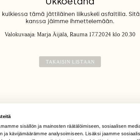
Ukkoetana
ä kulkiessa tämä jättiläinen liikuskeli asfaltilla. Si
kanssa jäimme ihmettelemään.
Valokuvaaja: Marja Äijälä, Rauma 17.7.2024 klo 20.30
TAKAISIN LISTAAN
teitä
mamme sisällön ja mainosten räätälöimiseen, sosiaalisen medi
TILAAJAPALVELU
n ja kävijämäärämme analysoimiseen. Lisäksi jaamme sosiaali
tilaajapalvelu@sll.fi