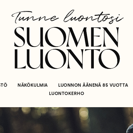
STÖ
NÄKÖKULMIA
LUONNON ÄÄNENÄ 85 VUOTTA
LUONTOKERHO