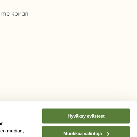
tä me koiran
Hyväksy evästeet
an
sen median,
Muokkaa valintoja