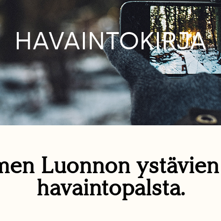
HAVAINTOKIRJA
en Luonnon ystävie
havaintopalsta.