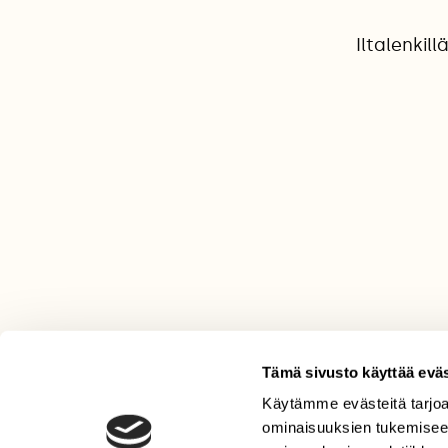
Iltalenkill
Tämä sivusto käyttää eväs
Käytämme evästeitä tarjoa
LEHTI
ominaisuuksien tukemisee
Uusin lehti