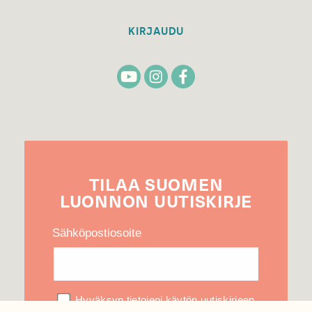
KIRJAUDU
TILAA
SUOMEN
LUONNON
UUTIS­KIRJE
Sähköpostiosoite
Hyväksyn tietojeni käytön uutiskirjeen