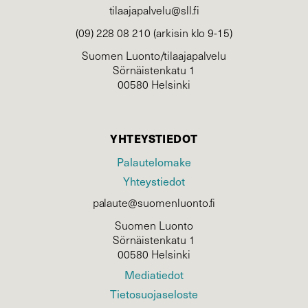
tilaajapalvelu@sll.fi
(09) 228 08 210 (arkisin klo 9-15)
Suomen Luonto/tilaajapalvelu
Sörnäistenkatu 1
00580 Helsinki
YHTEYSTIEDOT
Palautelomake
Yhteystiedot
palaute@suomenluonto.fi
Suomen Luonto
Sörnäistenkatu 1
00580 Helsinki
Mediatiedot
Tietosuojaseloste