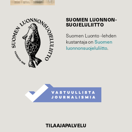
SUOMEN LUONNON­
SUOJELU­LIITTO
Suomen Luonto -lehden
kustantaja on
Suomen
luonnonsuojelu­liitto
.
TILAAJAPALVELU