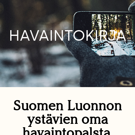
HAVAINTOKIRJA
Suomen Luonnon
ystävien oma
havaintopalsta.