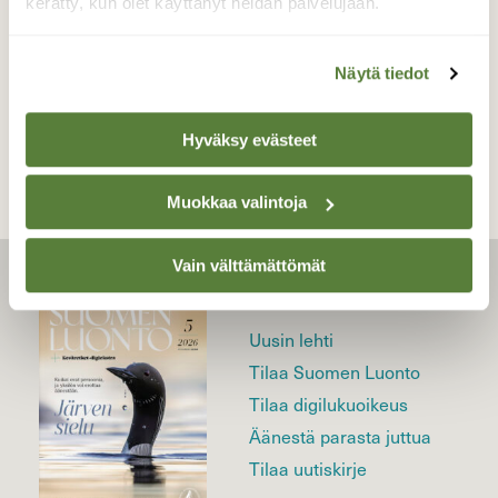
kerätty, kun olet käyttänyt heidän palvelujaan.
Näytä tiedot
TAKAISIN LISTAAN
Hyväksy evästeet
Muokkaa valintoja
Vain välttämättömät
LEHTI
Uusin lehti
Tilaa Suomen Luonto
Tilaa digilukuoikeus
Äänestä parasta juttua
Tilaa uutiskirje