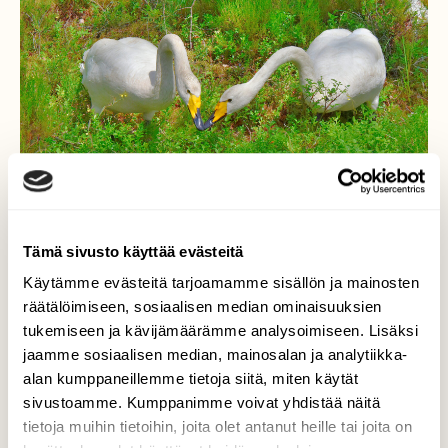
Tämä sivusto käyttää evästeitä
Käytämme evästeitä tarjoamamme sisällön ja mainosten
Vaihtelua ruoka valioon
räätälöimiseen, sosiaalisen median ominaisuuksien
tukemiseen ja kävijämäärämme analysoimiseen. Lisäksi
Niinpä joutsenetkin kävelivät metsään
jaamme sosiaalisen median, mainosalan ja analytiikka-
syömään mustikoita.
alan kumppaneillemme tietoja siitä, miten käytät
sivustoamme. Kumppanimme voivat yhdistää näitä
Valokuvaaja: Reijo Juurinen, Nuuksion
tietoja muihin tietoihin, joita olet antanut heille tai joita on
kansallispuisto Kesäkuu