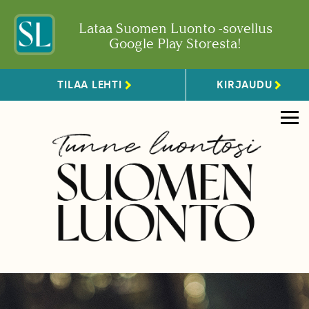
Lataa Suomen Luonto -sovellus
Google Play Storesta!
TILAA LEHTI
KIRJAUDU