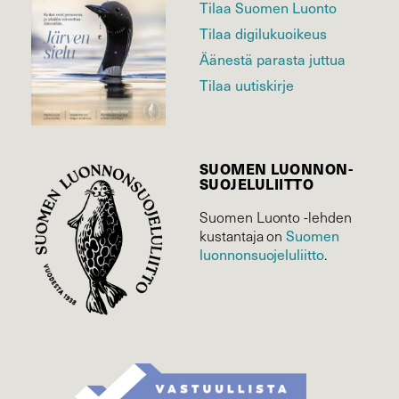
Tilaa Suomen Luonto
Tilaa digilukuoikeus
Äänestä parasta juttua
Tilaa uutiskirje
SUOMEN LUONNON­
SUOJELU­LIITTO
Suomen Luonto -lehden
Suomen
kustantaja on
luonnonsuojelu­liitto
.