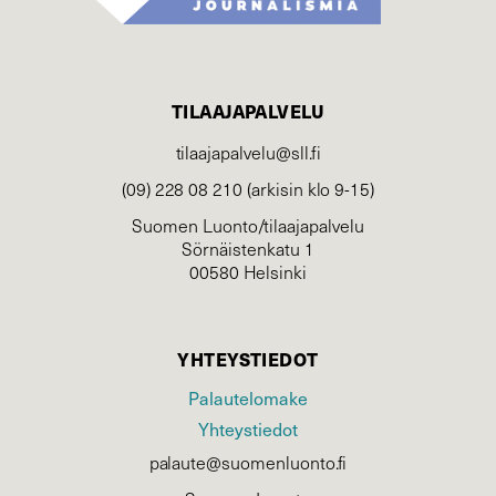
TILAAJAPALVELU
tilaajapalvelu@sll.fi
(09) 228 08 210 (arkisin klo 9-15)
Suomen Luonto/tilaajapalvelu
Sörnäistenkatu 1
00580 Helsinki
YHTEYSTIEDOT
Palautelomake
Yhteystiedot
palaute@suomenluonto.fi