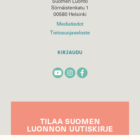
Suomen Luonto
Sörnäistenkatu 1
00580 Helsinki
Mediatiedot
Tietosuojaseloste
KIRJAUDU
TILAA
SUOMEN
LUONNON
UUTIS­KIRJE