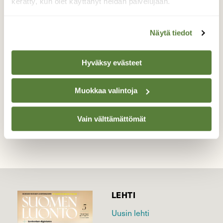
kerätty, kun olet käyttänyt heidän palvelujaan.
Joutsenella on pitkä kaula. Varsinkin, jos se
on venytetty koko pituuteensa.
Näytä tiedot
Valokuvaaja: Reijo Juurinen, Nuuksion
kansallispuisto Kesäkuu
Hyväksy evästeet
Muokkaa valintoja
TAKAISIN LISTAAN
Vain välttämättömät
LEHTI
Uusin lehti