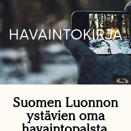
HAVAINTOKIRJA
Suomen Luonnon
ystävien oma
havaintopalsta.