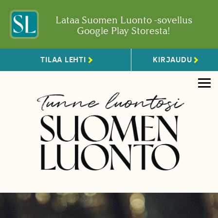
Lataa Suomen Luonto -sovellus
Google Play Storesta!
TILAA LEHTI
KIRJAUDU