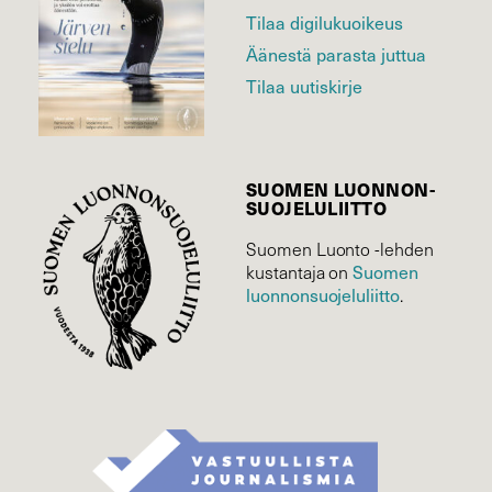
Tilaa digilukuoikeus
Äänestä parasta juttua
Tilaa uutiskirje
SUOMEN LUONNON­
SUOJELU­LIITTO
Suomen Luonto -lehden
Suomen
kustantaja on
luonnonsuojelu­liitto
.