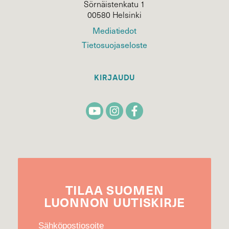
Sörnäistenkatu 1
00580 Helsinki
Mediatiedot
Tietosuojaseloste
KIRJAUDU
TILAA
SUOMEN
LUONNON
UUTIS­KIRJE
Sähköpostiosoite