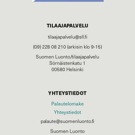
TILAAJAPALVELU
tilaajapalvelu@sll.fi
(09) 228 08 210 (arkisin klo 9-15)
Suomen Luonto/tilaajapalvelu
Sörnäistenkatu 1
00580 Helsinki
YHTEYSTIEDOT
Palautelomake
Yhteystiedot
palaute@suomenluonto.fi
Suomen Luonto