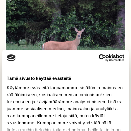
Tämä sivusto käyttää evästeitä
Käytämme evästeitä tarjoamamme sisällön ja mainosten
räätälöimiseen, sosiaalisen median ominaisuuksien
tukemiseen ja kävijämäärämme analysoimiseen. Lisäksi
jaamme sosiaalisen median, mainosalan ja analytiikka-
Valkohäntä kauris ja uudet
alan kumppaneillemme tietoja siitä, miten käytät
vaatteet.
sivustoamme. Kumppanimme voivat yhdistää näitä
tietoja muihin tietoihin, joita olet antanut heille tai joita on