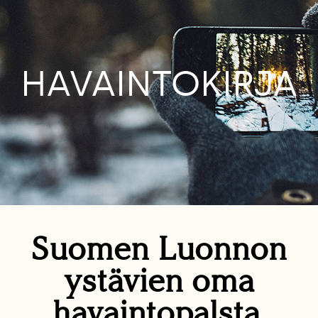
HAVAINTOKIRJA
Suomen Luonnon
ystävien oma
havaintopalsta.