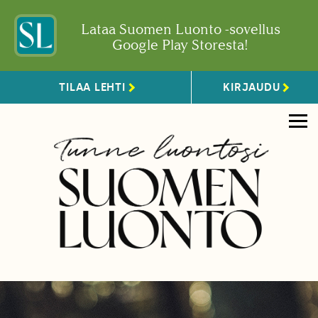
Lataa Suomen Luonto -sovellus
Google Play Storesta!
TILAA LEHTI
KIRJAUDU