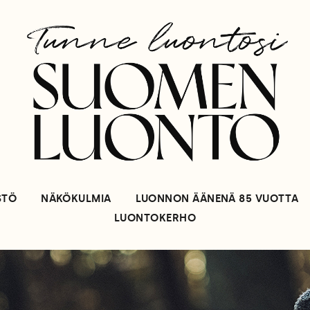
STÖ
NÄKÖKULMIA
LUONNON ÄÄNENÄ 85 VUOTTA
LUONTOKERHO