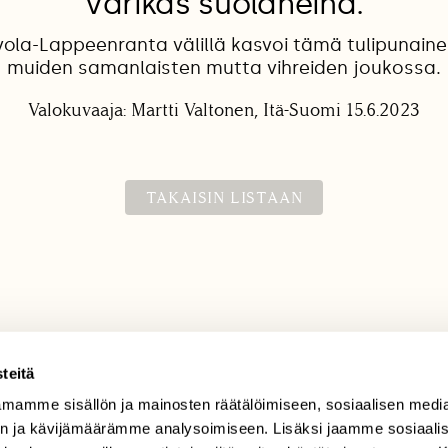
Värikäs suolaheinä.
ola-Lappeenranta välillä kasvoi tämä tulipunain
muiden samanlaisten mutta vihreiden joukossa.
Valokuvaaja: Martti Valtonen, Itä-Suomi 15.6.2023
TAKAISIN LISTAAN
teitä
mamme sisällön ja mainosten räätälöimiseen, sosiaalisen medi
TILAAJAPALVELU
n ja kävijämäärämme analysoimiseen. Lisäksi jaamme sosiaali
tilaajapalvelu@sll.fi