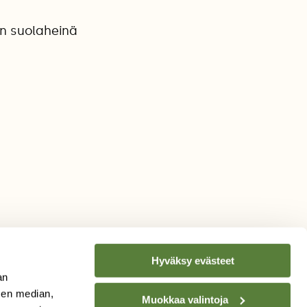
en suolaheinä
Hyväksy evästeet
an
sen median,
Muokkaa valintoja