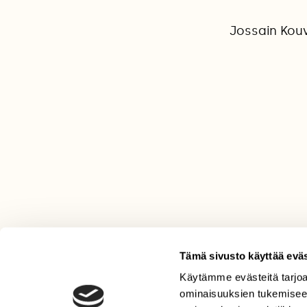
Jossain Kouv
Tämä sivusto käyttää eväs
Käytämme evästeitä tarjoa
LEHTI
ominaisuuksien tukemisee
Uusin lehti