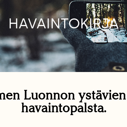
HAVAINTOKIRJA
en Luonnon ystävie
havaintopalsta.