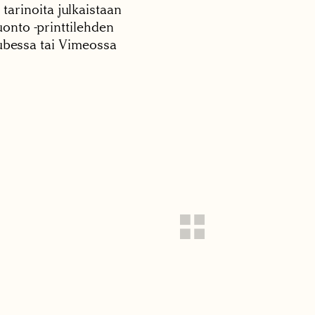
 tarinoita julkaistaan
onto -printtilehden
tubessa tai Vimeossa