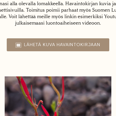
nasi alla olevalla lomakkeella. Havaintokirjan kuvia ja
tisivuilla. Toimitus poimii parhaat myös Suomen Lu
alle. Voit lähettää meille myös linkin esimerkiksi You
julkaisemaasi luontoaiheiseen videoon.
LÄHETÄ KUVA HAVAINTOKIRJAAN