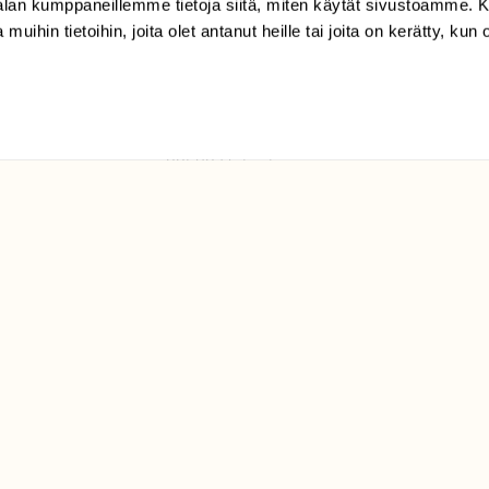
-alan kumppaneillemme tietoja siitä, miten käytät sivustoamme
 muihin tietoihin, joita olet antanut heille tai joita on kerätty, kun 
(09) 228 08 210 (arkisin
klo 9-15)
Suomen
Luonto/tilaajapalvelu
Sörnäistenkatu 1
00580 Helsinki
ELU­
YHTEYSTIEDOT
ntaja on
Palautelomake
Yhteystiedot
palaute@suomenluonto.fi
Suomen Luonto
Sörnäistenkatu 1
00580 Helsinki
Mediatiedot
Tietosuojaseloste