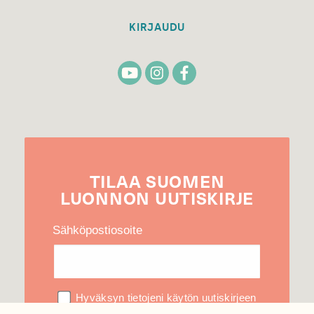
KIRJAUDU
TILAA
SUOMEN
LUONNON
UUTIS­KIRJE
Sähköpostiosoite
Hyväksyn tietojeni käytön uutiskirjeen
lähettämiseen