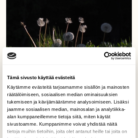
Tämä sivusto käyttää evästeitä
Käytämme evästeitä tarjoamamme sisällön ja mainosten
Voikukan hahtuvapallerot.
räätälöimiseen, sosiaalisen median ominaisuuksien
tukemiseen ja kävijämäärämme analysoimiseen. Lisäksi
Auringonpaiste ja varjoisa metsä taustalla
jaamme sosiaalisen median, mainosalan ja analytiikka-
korostivat kauniisti voikukan hahtuvapalloja.
alan kumppaneillemme tietoja siitä, miten käytät
sivustoamme. Kumppanimme voivat yhdistää näitä
Valokuvaaja: Martti Valtonen, Aurinkovuori
tietoja muihin tietoihin, joita olet antanut heille tai joita on
Asikkala 10.6.2023