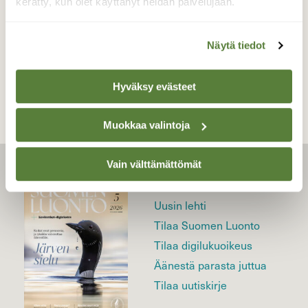
kerätty, kun olet käyttänyt heidän palvelujaan.
Näytä tiedot
TAKAISIN LISTAAN
Hyväksy evästeet
Muokkaa valintoja
Vain välttämättömät
LEHTI
Uusin lehti
Tilaa Suomen Luonto
Tilaa digilukuoikeus
Äänestä parasta juttua
Tilaa uutiskirje