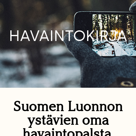
HAVAINTOKIRJA
Suomen Luonnon
ystävien oma
havaintopalsta.