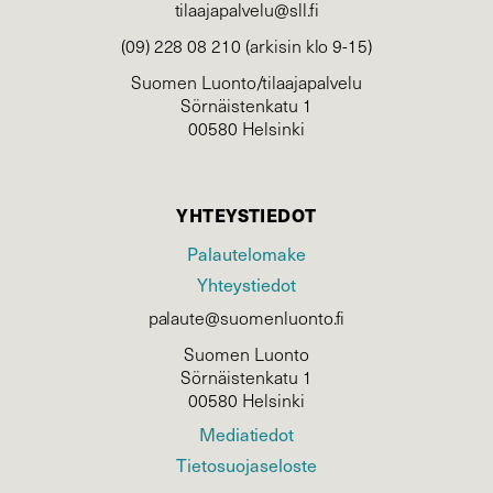
tilaajapalvelu@sll.fi
(09) 228 08 210 (arkisin klo 9-15)
Suomen Luonto/tilaajapalvelu
Sörnäistenkatu 1
00580 Helsinki
YHTEYSTIEDOT
Palautelomake
Yhteystiedot
palaute@suomenluonto.fi
Suomen Luonto
Sörnäistenkatu 1
00580 Helsinki
Mediatiedot
Tietosuojaseloste