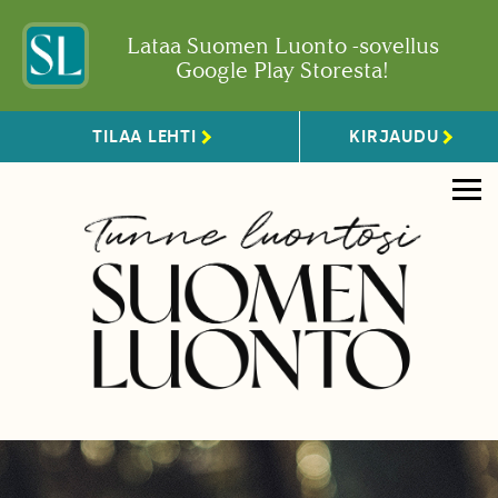
Lataa Suomen Luonto -sovellus
Google Play Storesta!
TILAA LEHTI
KIRJAUDU