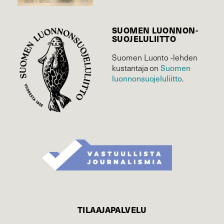
SUOMEN LUONNON­
SUOJELU­LIITTO
Suomen Luonto -lehden
Suomen
kustantaja on
luonnonsuojelu­liitto
.
TILAAJAPALVELU