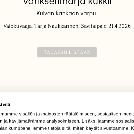
Variksenmarja kukkii
Kuivan kankaan varpu.
Valokuvaaja: Tarja Naukkarinen, Savitaipale 21.4.2026
TAKAISIN LISTAAN
teitä
mamme sisällön ja mainosten räätälöimiseen, sosiaalisen medi
TILAAJAPALVELU
n ja kävijämäärämme analysoimiseen. Lisäksi jaamme sosiaali
tilaajapalvelu@sll.fi
-alan kumppaneillemme tietoja siitä, miten käytät sivustoamme