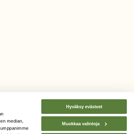
Hyväksy evästeet
an
sen median,
Muokkaa valintoja
. Kumppanimme
TILAA
SUOMEN