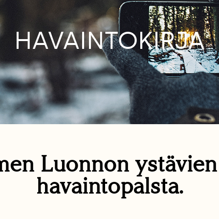
HAVAINTOKIRJA
en Luonnon ystävie
havaintopalsta.