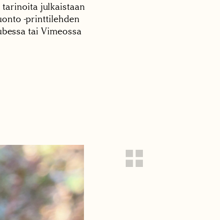
 tarinoita julkaistaan
onto -printtilehden
tubessa tai Vimeossa