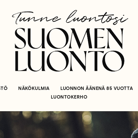
STÖ
NÄKÖKULMIA
LUONNON ÄÄNENÄ 85 VUOTTA
LUONTOKERHO