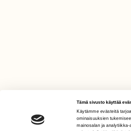
Tämä sivusto käyttää eväs
Käytämme evästeitä tarjoa
LEHTI
ominaisuuksien tukemisee
Uusin lehti
mainosalan ja analytiikka