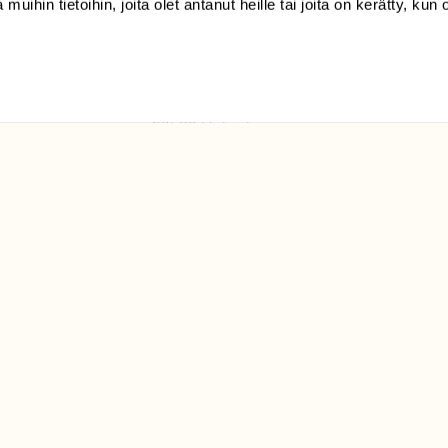
 muihin tietoihin, joita olet antanut heille tai joita on kerätty, kun 
(09) 228 08 210 (arkisin
klo 9-15)
Suomen
Luonto/tilaajapalvelu
Sörnäistenkatu 1
00580 Helsinki
ELU­
YHTEYSTIEDOT
ntaja on
Palautelomake
Yhteystiedot
palaute@suomenluonto.fi
Suomen Luonto
Sörnäistenkatu 1
00580 Helsinki
Mediatiedot
Tietosuojaseloste