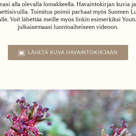
nasi alla olevalla lomakkeella. Havaintokirjan kuvia ja
tisivuilla. Toimitus poimii parhaat myös Suomen Lu
alle. Voit lähettää meille myös linkin esimerkiksi You
julkaisemaasi luontoaiheiseen videoon.
LÄHETÄ KUVA HAVAINTOKIRJAAN