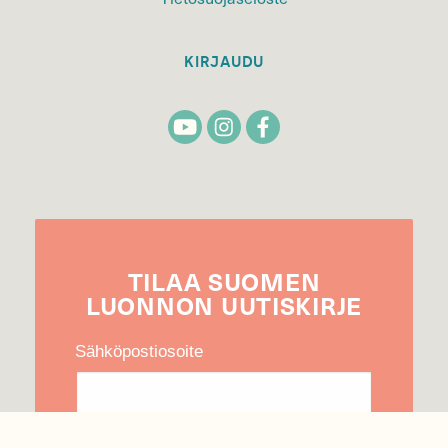
KIRJAUDU
TILAA
SUOMEN
LUONNON
UUTIS­KIRJE
Sähköpostiosoite
Hyväksyn tietojeni käytön uutiskirjeen