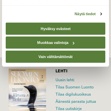
Valokuvaaja: Jouni Kalliomäki, Helsinki 21.4.2026
Näytä tiedot
TAKAISIN LISTAAN
Hyväksy evästeet
Muokkaa valintoja
Vain välttämättömät
LEHTI
Uusin lehti
Tilaa Suomen Luonto
Tilaa digilukuoikeus
Äänestä parasta juttua
Tilaa uutiskirje