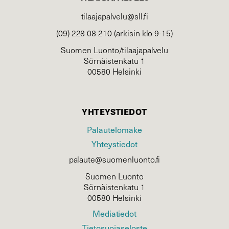
tilaajapalvelu@sll.fi
(09) 228 08 210 (arkisin klo 9-15)
Suomen Luonto/tilaajapalvelu
Sörnäistenkatu 1
00580 Helsinki
YHTEYSTIEDOT
Palautelomake
Yhteystiedot
palaute@suomenluonto.fi
Suomen Luonto
Sörnäistenkatu 1
00580 Helsinki
Mediatiedot
Tietosuojaseloste