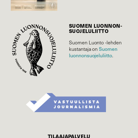
SUOMEN LUONNON­
SUOJELU­LIITTO
Suomen Luonto -lehden
Suomen
kustantaja on
luonnonsuojelu­liitto
.
TILAAJAPALVELU