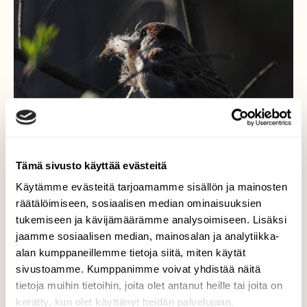
Tämä sivusto käyttää evästeitä
Käytämme evästeitä tarjoamamme sisällön ja mainosten
räätälöimiseen, sosiaalisen median ominaisuuksien
tukemiseen ja kävijämäärämme analysoimiseen. Lisäksi
Varpunen
jaamme sosiaalisen median, mainosalan ja analytiikka-
alan kumppaneillemme tietoja siitä, miten käytät
Aamuauringossa ja vähemmässä hälyssä
sivustoamme. Kumppanimme voivat yhdistää näitä
työ sujuu mukavasti.
tietoja muihin tietoihin, joita olet antanut heille tai joita on
kerätty, kun olet käyttänyt heidän palvelujaan.