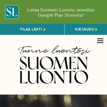
Lataa Suomen Luonto -sovellus
Google Play Storesta!
TILAA LEHTI
KIRJAUDU