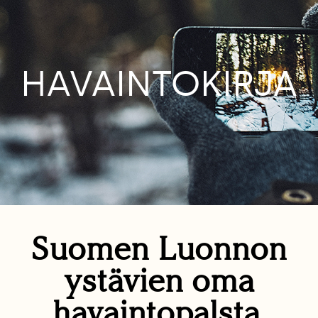
HAVAINTOKIRJA
Suomen Luonnon
ystävien oma
havaintopalsta.