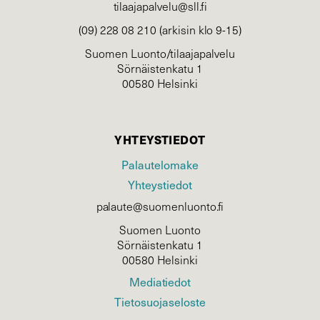
tilaajapalvelu@sll.fi
(09) 228 08 210 (arkisin klo 9-15)
Suomen Luonto/tilaajapalvelu
Sörnäistenkatu 1
00580 Helsinki
YHTEYSTIEDOT
Palautelomake
Yhteystiedot
palaute@suomenluonto.fi
Suomen Luonto
Sörnäistenkatu 1
00580 Helsinki
Mediatiedot
Tietosuojaseloste