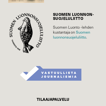
SUOMEN LUONNON­
SUOJELU­LIITTO
Suomen Luonto -lehden
Suomen
kustantaja on
luonnonsuojelu­liitto
.
TILAAJAPALVELU