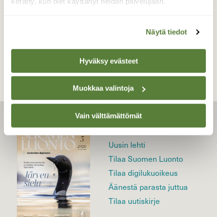
kerätty, kun olet käyttänyt heidän palvelujaan.
Näytä tiedot
TAKAISIN LISTAAN
Hyväksy evästeet
Muokkaa valintoja
Vain välttämättömät
LEHTI
Uusin lehti
Tilaa Suomen Luonto
Tilaa digilukuoikeus
Äänestä parasta juttua
Tilaa uutiskirje