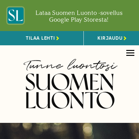
Lataa Suomen Luonto -sovellus
Google Play Storesta!
TILAA LEHTI
KIRJAUDU