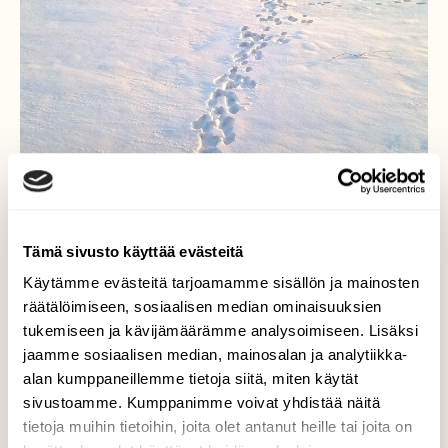
Tämä sivusto käyttää evästeitä
Käytämme evästeitä tarjoamamme sisällön ja mainosten
Yhden yön polku
räätälöimiseen, sosiaalisen median ominaisuuksien
tukemiseen ja kävijämäärämme analysoimiseen. Lisäksi
Aamuauringon säteet tavoittivat jäniksen
jaamme sosiaalisen median, mainosalan ja analytiikka-
jäljet pakkasyön jälkeen.
alan kumppaneillemme tietoja siitä, miten käytät
sivustoamme. Kumppanimme voivat yhdistää näitä
Valokuvaaja: Marja-Liisa Paavola, Rauman Lappi,
tietoja muihin tietoihin, joita olet antanut heille tai joita on
Ruona 12.1.2015