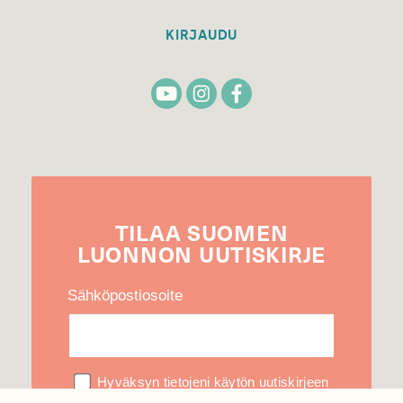
KIRJAUDU
TILAA
SUOMEN
LUONNON
UUTIS­KIRJE
Sähköpostiosoite
Hyväksyn tietojeni käytön uutiskirjeen
lähettämiseen