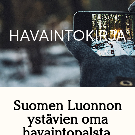
HAVAINTOKIRJA
Suomen Luonnon
ystävien oma
havaintopalsta.