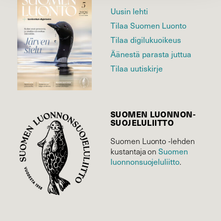
Uusin lehti
Tilaa Suomen Luonto
Tilaa digilukuoikeus
Äänestä parasta juttua
Tilaa uutiskirje
SUOMEN LUONNON­
SUOJELU­LIITTO
Suomen Luonto -lehden
kustantaja on
Suomen
luonnonsuojelu­liitto
.