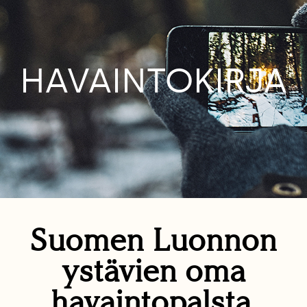
HAVAINTOKIRJA
Suomen Luonnon
ystävien oma
havaintopalsta.