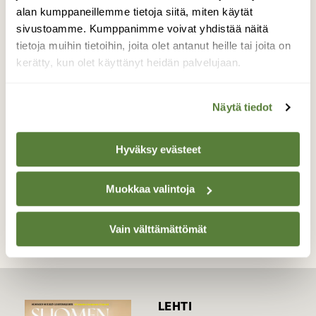
valkoinen joutsen maastoutui lumen sekaan.
alan kumppaneillemme tietoja siitä, miten käytät
Luontokappaleet katselivat hetken toisiaan
sivustoamme. Kumppanimme voivat yhdistää näitä
ja joutsen kyllä antoi selvät merkit ettei
tietoja muihin tietoihin, joita olet antanut heille tai joita on
yhtään lähemmäksi tarvitse tulla.
kerätty, kun olet käyttänyt heidän palvelujaan.
Kohtaaminen päätyi hyvin ja kaikki
jatkoimme omia polkujamme.
Näytä tiedot
Valokuvaaja: Henna Poti, Aurinkolahti 12.1.2015
Hyväksy evästeet
TAKAISIN LISTAAN
Muokkaa valintoja
Vain välttämättömät
LEHTI