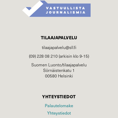
TILAAJAPALVELU
tilaajapalvelu@sll.fi
(09) 228 08 210 (arkisin klo 9-15)
Suomen Luonto/tilaajapalvelu
Sörnäistenkatu 1
00580 Helsinki
YHTEYSTIEDOT
Palautelomake
Yhteystiedot