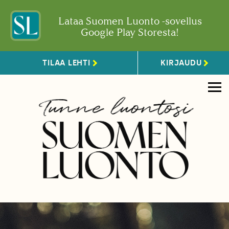
Lataa Suomen Luonto -sovellus
Google Play Storesta!
TILAA LEHTI
KIRJAUDU