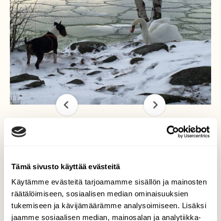
Yksinäinen joutsen ja
bullterrieri
Tämä sivusto käyttää evästeitä
Käytämme evästeitä tarjoamamme sisällön ja mainosten
Kävelin Helsingissä Aurinkolahdessa koiran
räätälöimiseen, sosiaalisen median ominaisuuksien
kanssa ja yhtäkkiä koira jähmettyi ja en
tukemiseen ja kävijämäärämme analysoimiseen. Lisäksi
ensin erottanut mitä koira näki, kun lumen
jaamme sosiaalisen median, mainosalan ja analytiikka-