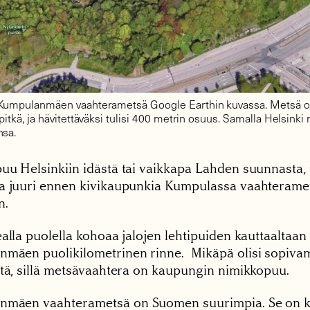
Kumpulanmäen vaahterametsä Google Earthin kuvassa. Metsä on 
pitkä, ja hävitettäväksi tulisi 400 metrin osuus. Samalla Helsinki
nsa.
uu Helsinkiin idästä tai vaikkapa Lahden suunnasta, t
a juuri ennen kivikaupunkia Kumpulassa vaahterame
n.
alla puolella kohoaa jalojen lehtipuiden kauttaaltaan
mäen puolikilometrinen rinne. Mikäpä olisi sopiva
ltä, sillä metsävaahtera on kaupungin nimikkopuu.
mäen vaahterametsä on Suomen suurimpia. Se on ke