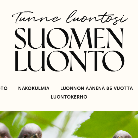
STÖ
NÄKÖKULMIA
LUONNON ÄÄNENÄ 85 VUOTTA
LUONTOKERHO