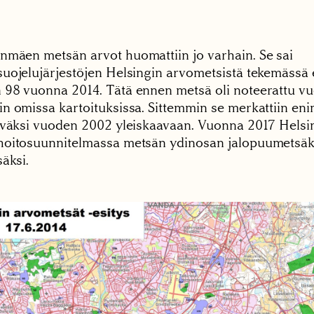
mäen metsän arvot huomattiin jo varhain. Se sai
uojelujärjestöjen Helsingin arvometsistä tekemässä 
98 vuonna 2014. Tätä ennen metsä oli noteerattu v
n omissa kartoituksissa. Sittemmin se merkattiin en
äväksi vuoden 2002 yleiskaavaan. Vuonna 2017 Helsin
oitosuunnitelmassa metsän ydinosan jalopuumetsäks
äksi.