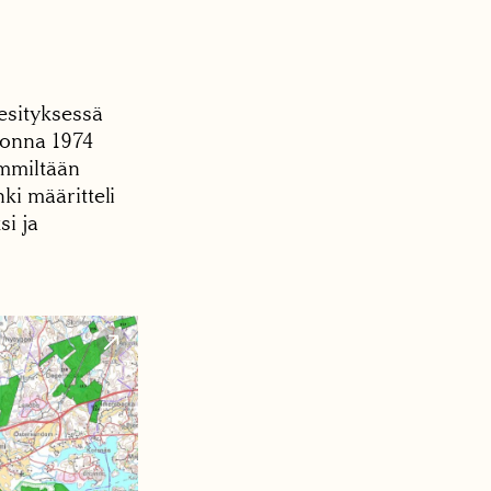
esityksessä
uonna 1974
immiltään
ki määritteli
i ja
