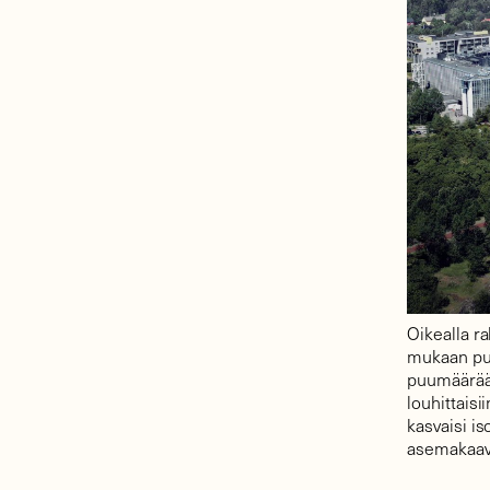
Oikealla r
mukaan pui
puumäärää e
louhittaisi
kasvaisi i
asemakaav