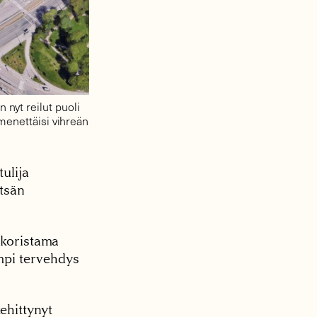
nyt reilut puoli
 menettäisi vihreän
ulija
tsän
 koristama
mpi tervehdys
hittynyt