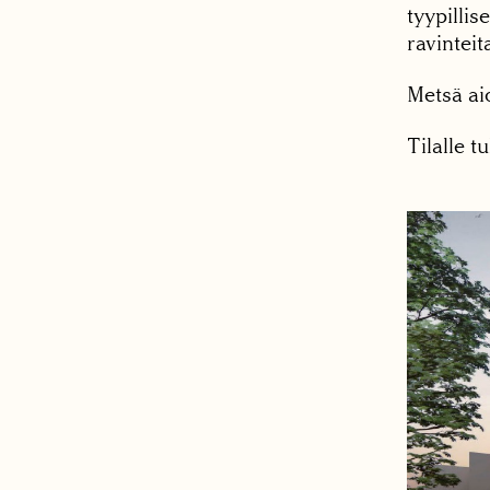
tyypillis
ravinteita
Metsä aio
Tilalle t