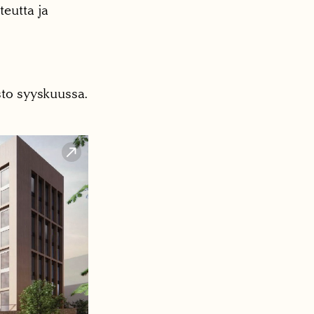
teutta ja
usto syyskuussa.
