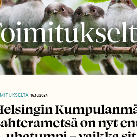
MITUKSELTA
15.10.2024
Helsingin Kumpulanm
ahterametsä on nyt en
uhatumpi – vaikka si