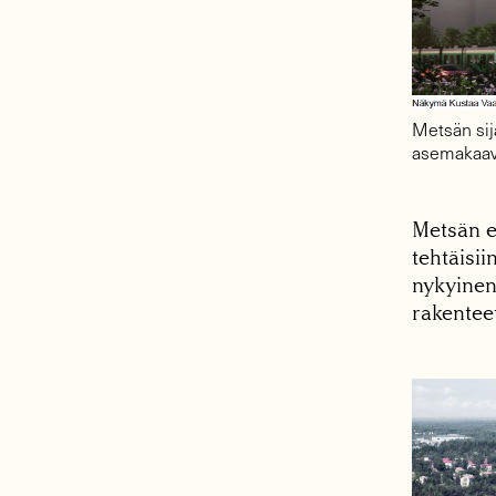
Metsän sija
asemakaav
Metsän e
tehtäisii
nykyinen
rakenteet