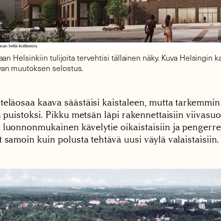
an Helsinkiin tulijoita tervehtisi tällainen näky. Kuva Helsingin 
an muutoksen selostus.
teläosaa kaava säästäisi kaistaleen, mutta tarkemmin
n puistoksi. Pikku metsän läpi rakennettaisiin viivasuo
 luonnonmukainen kävelytie oikaistaisiin ja pengerre
 samoin kuin polusta tehtävä uusi väylä valaistaisiin.