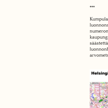
***
Kumpulan
luonnons
numeron 
kaupungi
säästett
luonnonh
arvomets