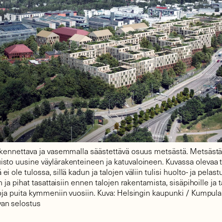
akennettava ja vasemmalla säästettävä osuus metsästä. Metsästä 
sto uusine väylärakenteineen ja katuvaloineen. Kuvassa olevaa 
i ole tulossa, sillä kadun ja talojen väliin tulisi huolto- ja pelas
in ja pihat tasattaisiin ennen talojen rakentamista, sisäpihoille ja t
soja puita kymmeniin vuosiin. Kuva: Helsingin kaupunki / Kumpu
an selostus