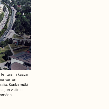
tehtäisiin kaavan
tienvarren
tustie. Koska mäki
alojen väliin ei
lanmäen