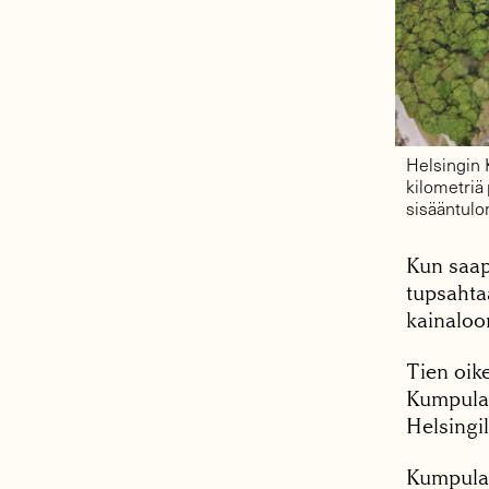
Helsingin 
kilometriä 
sisääntulo
Kun saap
tupsahta
kainaloo
Tien oike
Kumpulan
Helsingi
Kumpulan