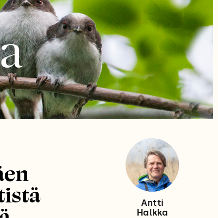
äen
tistä
Antti
tä
Halkka