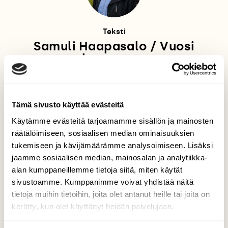
Teksti
Samuli Haapasalo / Vuosi
luonnossa
Samuli Haapasalon blogi "Vuosi luonnossa" ilmestyi
vuonna 2019 vuoden jokaikinen päivä eli 365 kertaa!
Vuonna 2020 blogi ilmesty joka toinen arkipäivä ja
Tämä sivusto käyttää evästeitä
vuoden 2021 alusta kerran viikossa tiistaisin. "Vuosi
luonnossa" on luontopäiväkirja kaikkein
Käytämme evästeitä tarjoamamme sisällön ja mainosten
ajankohtaisimmista ja kiinnostavimmista asioista
räätälöimiseen, sosiaalisen median ominaisuuksien
luonnossa. Se pitää lukijan aina ajan tasalla siitä,
tukemiseen ja kävijämäärämme analysoimiseen. Lisäksi
mitä luonnossa tapahtuu. Aikaisemmin Samulin
jaamme sosiaalisen median, mainosalan ja analytiikka-
kirjoituksia ja kuvia on saanut tarkastella "100 päivää
luonnossa" ja "Linturetkellä" -juttusarjoista. Pitkän
alan kumppaneillemme tietoja siitä, miten käytät
linjan luontoharrastajana hän on kirjoittanut ja
sivustoamme. Kumppanimme voivat yhdistää näitä
kuvannut vuosien mittaan monia juttuja myös
tietoja muihin tietoihin, joita olet antanut heille tai joita on
Suomen Luonnon printtilehteen. Samuli Haapasalon
kerätty, kun olet käyttänyt heidän palvelujaan.
kirjoittama ja kuvaama kirja "Tii tii tiainen" ilmestyi
vuonna 2017.