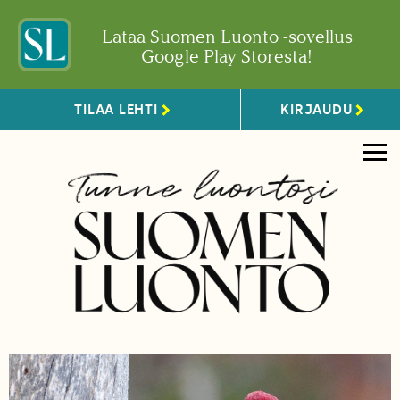
Lataa Suomen Luonto -sovellus
Google Play Storesta!
TILAA LEHTI
KIRJAUDU