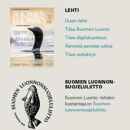
LEHTI
Uusin lehti
Tilaa Suomen Luonto
Tilaa digilukuoikeus
Äänestä parasta juttua
Tilaa uutiskirje
SUOMEN LUONNON­
SUOJELU­LIITTO
Suomen Luonto -lehden
Suomen
kustantaja on
luonnonsuojelu­liitto
.