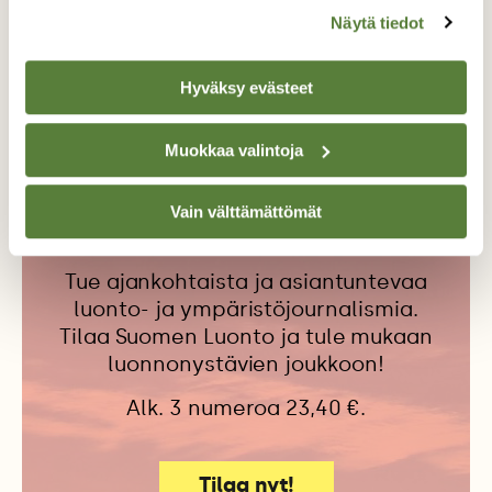
Näytä tiedot
HÄMÄHÄKKI
KÄRPÄNEN
PUNKIT
Hyväksy evästeet
VUOSI LUONNOSSA
Muokkaa valintoja
Vain välttämättömät
Tilaa Suomen Luonto
Tue ajankohtaista ja asiantuntevaa
luonto- ja ympäristöjournalismia.
Tilaa Suomen Luonto ja tule mukaan
luonnonystävien joukkoon!
Alk. 3 numeroa 23,40 €.
Tilaa nyt!