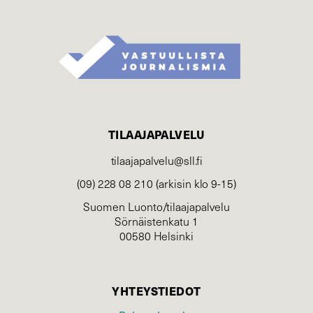
TILAAJAPALVELU
tilaajapalvelu@sll.fi
(09) 228 08 210 (arkisin klo 9-15)
Suomen Luonto/tilaajapalvelu
Sörnäistenkatu 1
00580 Helsinki
YHTEYSTIEDOT