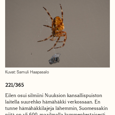
Kuvat: Samuli Haapasalo
221/365
Eilen osui silmiini Nuuksion kansallispuiston
laitella suurehko hämähäkki verkossaan. En
tunne hämähäkkilajeja lähemmin, Suomessakin
niitä on yli 600, maailmalla kymmenkertaisesti.