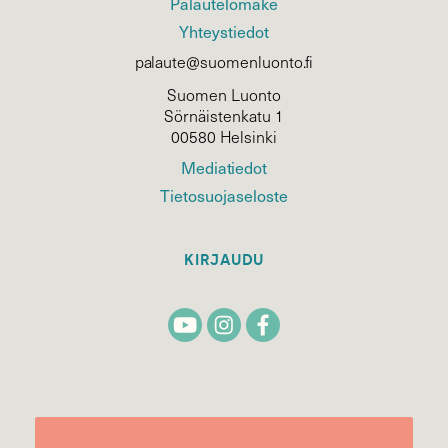
Palautelomake
Yhteystiedot
palaute@suomenluonto.fi
Suomen Luonto
Sörnäistenkatu 1
00580 Helsinki
Mediatiedot
Tietosuojaseloste
KIRJAUDU