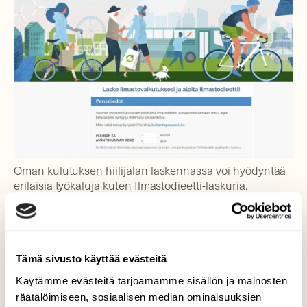
Oman kulutuksen hiilijalan laskennassa voi hyödyntää
erilaisia työkaluja kuten Ilmastodieetti-laskuria.
Entä päästöjen vapaaehtoinen hyvittäminen eli
kompensointi? Siinä päästöjen aiheuttaja
Tämä sivusto käyttää evästeitä
maksaa ilmastovaikutusten hyvittämisestä
Käytämme evästeitä tarjoamamme sisällön ja mainosten
jollekin toiselle toimijalle. Hyvitys tapahtuu
räätälöimiseen, sosiaalisen median ominaisuuksien
usein perustamalla hiilinielu tai -varasto