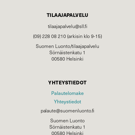
TILAAJAPALVELU
tilaajapalvelu@sll.fi
(09) 228 08 210 (arkisin klo 9-15)
Suomen Luonto/tilaajapalvelu
Sörnäistenkatu 1
00580 Helsinki
YHTEYSTIEDOT
Palautelomake
Yhteystiedot
palaute@suomenluonto.fi
Suomen Luonto
Sörnäistenkatu 1
00580 Helsinki