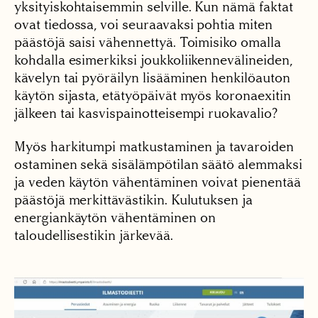
yksityiskohtaisemmin selville. Kun nämä faktat
ovat tiedossa, voi seuraavaksi pohtia miten
päästöjä saisi vähennettyä. Toimisiko omalla
kohdalla esimerkiksi joukkoliikennevälineiden,
kävelyn tai pyöräilyn lisääminen henkilöauton
käytön sijasta, etätyöpäivät myös koronaexitin
jälkeen tai kasvispainotteisempi ruokavalio?
Myös harkitumpi matkustaminen ja tavaroiden
ostaminen sekä sisälämpötilan säätö alemmaksi
ja veden käytön vähentäminen voivat pienentää
päästöjä merkittävästikin. Kulutuksen ja
energiankäytön vähentäminen on
taloudellisestikin järkevää.