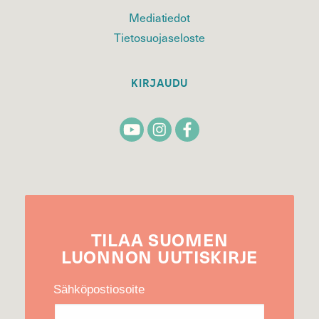
Mediatiedot
Tietosuojaseloste
KIRJAUDU
TILAA
SUOMEN
LUONNON
UUTIS­KIRJE
Sähköpostiosoite