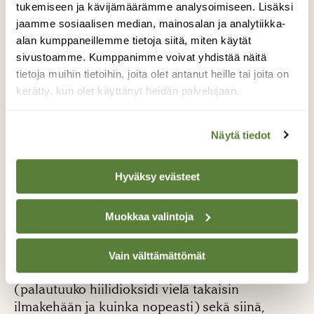
tukemiseen ja kävijämäärämme analysoimiseen. Lisäksi
vaikkapa puita istuttamalla tai poistamalla
jaamme sosiaalisen median, mainosalan ja analytiikka-
hiilidioksidia ilmakehästä esimerkiksi ilmakehän
alan kumppaneillemme tietoja siitä, miten käytät
hiilen talteenoton ja varastoinnin avulla.
Lue
sivustoamme. Kumppanimme voivat yhdistää näitä
lisää päästökompensaatioista.
tietoja muihin tietoihin, joita olet antanut heille tai joita on
kerätty, kun olet käyttänyt heidän palvelujaan.
Paras vaihtoehto on päästöjen välttäminen ja
vähentäminen, mutta jäljelle jääneiden
päästöjen hyvittäminen on toki parempi
Näytä tiedot
vaihtoehto kuin se, ettei kompensointia tehtäisi.
Hyväksy evästeet
Periaatteessa päästökompensointi on melko
yksinkertainen asia, mutta hiilidioksidin
Muokkaa valintoja
sitominen tai poistaminen ilmakehästä voidaan
toteuttaa monin erilaisin tavoin. Menetelmien
osalta eroja on erityisesti hiilidioksidin
Vain välttämättömät
sitomisen ja talteenoton pysyvyydessä
(palautuuko hiilidioksidi vielä takaisin
ilmakehään ja kuinka nopeasti) sekä siinä,