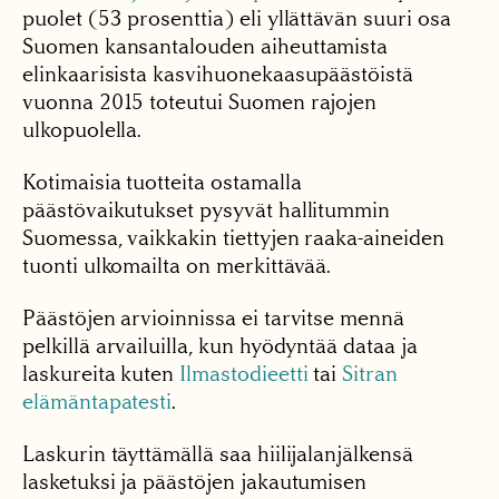
puolet (53 prosenttia) eli yllättävän suuri osa
Suomen kansantalouden aiheuttamista
elinkaarisista kasvihuonekaasupäästöistä
vuonna 2015 toteutui Suomen rajojen
ulkopuolella.
Kotimaisia tuotteita ostamalla
päästövaikutukset pysyvät hallitummin
Suomessa, vaikkakin tiettyjen raaka-aineiden
tuonti ulkomailta on merkittävää.
Päästöjen arvioinnissa ei tarvitse mennä
pelkillä arvailuilla, kun hyödyntää dataa ja
laskureita kuten
Ilmastodieetti
tai
Sitran
elämäntapatesti
.
Laskurin täyttämällä saa hiilijalanjälkensä
lasketuksi ja päästöjen jakautumisen