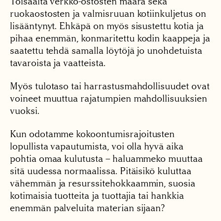
Toisaalta verkko-ostosten määrä sekä
ruokaostosten ja valmisruuan kotiinkuljetus on
lisääntynyt. Ehkäpä on myös sisustettu kotia ja
pihaa enemmän, konmaritettu kodin kaappeja ja
saatettu tehdä samalla löytöjä jo unohdetuista
tavaroista ja vaatteista.
Myös tulotaso tai harrastusmahdollisuudet ovat
voineet muuttua rajatumpien mahdollisuuksien
vuoksi.
Kun odotamme kokoontumisrajoitusten
lopullista vapautumista, voi olla hyvä aika
pohtia omaa kulutusta – haluammeko muuttaa
sitä uudessa normaalissa. Pitäisikö kuluttaa
vähemmän ja resurssitehokkaammin, suosia
kotimaisia tuotteita ja tuottajia tai hankkia
enemmän palveluita materian sijaan?