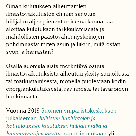
Oman kulutuksen aiheuttamien
ilmastovaikutusten eli niin sanotun
hiilijalanjäljen pienentämisessä kannattaa
aloittaa kulutuksen tarkkailemisesta ja
mahdollisten päästövähennyskeinojen
pohdinnasta: miten asun ja liikun, mitä ostan,
syön ja harrastan?
Osalla suomalaisista merkittävä osuus
ilmastovaikutuksista aiheutuu yksityisautoilusta
tai matkustamisesta, monella puolestaan kodin
energiankulutuksesta, ravinnosta tai tavaroiden
hankinnasta.
Vuonna 2019
Suomen ympäristökeskuksen
julkaiseman
Julkisten hankintojen ja
kotitalouksien kulutuksen hiilijalanjälki ja
luonnonvarojen käyttö
-raportin mukaan
yli