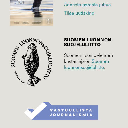
Äänestä parasta juttua
Tilaa uutiskirje
SUOMEN LUONNON­
SUOJELU­LIITTO
Suomen Luonto -lehden
Suomen
kustantaja on
luonnonsuojelu­liitto
.