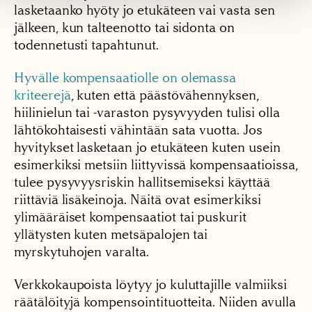
lasketaanko hyöty jo etukäteen vai vasta sen
jälkeen, kun talteenotto tai sidonta on
todennetusti tapahtunut.
Hyvälle kompensaatiolle on olemassa
kriteerejä
, kuten että päästövähennyksen,
hiilinielun tai -varaston pysyvyyden tulisi olla
lähtökohtaisesti vähintään sata vuotta. Jos
hyvitykset lasketaan jo etukäteen kuten usein
esimerkiksi metsiin liittyvissä kompensaatioissa,
tulee pysyvyysriskin hallitsemiseksi käyttää
riittäviä lisäkeinoja. Näitä ovat esimerkiksi
ylimääräiset kompensaatiot tai puskurit
yllätysten kuten metsäpalojen tai
myrskytuhojen varalta.
Verkkokaupoista löytyy jo kuluttajille valmiiksi
räätälöityjä kompensointituotteita. Niiden avulla