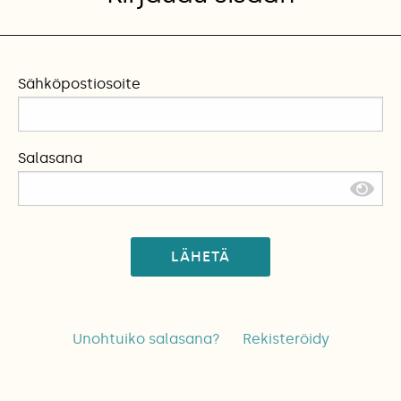
Sähköpostiosoite
Salasana
LÄHETÄ
Unohtuiko salasana?
Rekisteröidy