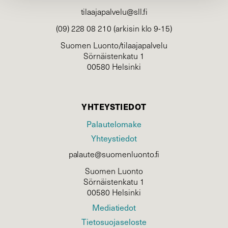
tilaajapalvelu@sll.fi
(09) 228 08 210 (arkisin klo 9-15)
Suomen Luonto/tilaajapalvelu
Sörnäistenkatu 1
00580 Helsinki
YHTEYSTIEDOT
Palautelomake
Yhteystiedot
palaute@suomenluonto.fi
Suomen Luonto
Sörnäistenkatu 1
00580 Helsinki
Mediatiedot
Tietosuojaseloste