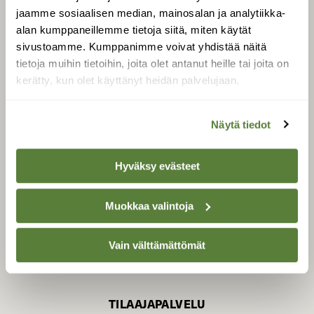
jaamme sosiaalisen median, mainosalan ja analytiikka-
alan kumppaneillemme tietoja siitä, miten käytät
sivustoamme. Kumppanimme voivat yhdistää näitä
SUOMEN LUONNON­
SUOJELU­LIITTO
tietoja muihin tietoihin, joita olet antanut heille tai joita on
kerätty, kun olet käyttänyt heidän palvelujaan.
Suomen Luonto -lehden
kustantaja on
Suomen
luonnonsuojelu­liitto
.
Näytä tiedot
Hyväksy evästeet
Muokkaa valintoja
Vain välttämättömät
TILAAJAPALVELU