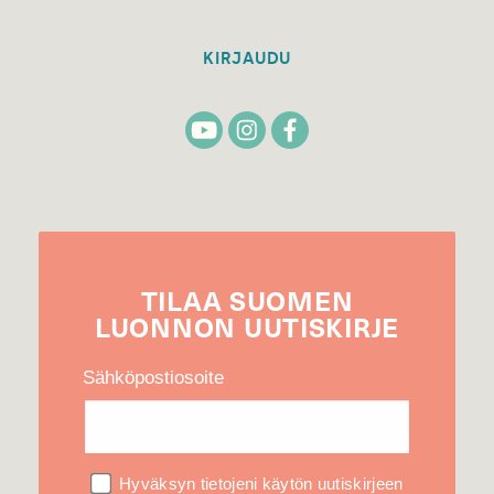
KIRJAUDU
TILAA
SUOMEN
LUONNON
UUTIS­KIRJE
Sähköpostiosoite
Hyväksyn tietojeni käytön uutiskirjeen