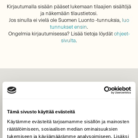
Kirjautumalla sisään pääset lukemaan tilaajien sisältöjä
ja näkemään tilaustietosi.
Jos sinulla ei vielä ole Suomen Luonto -tunnuksia,
luo
tunnukset ensin
.
Ongelmia kirjautumisessa? Lisää tietoja löydät
ohjeet-
sivulta
.
LEHTI
Uusin lehti
Tilaa Suomen Luonto
Tämä sivusto käyttää evästeitä
Tilaa digilukuoikeus
Käytämme evästeitä tarjoamamme sisällön ja mainosten
Äänestä parasta juttua
räätälöimiseen, sosiaalisen median ominaisuuksien
Tilaa uutiskirje
tukemiseen ja kävijämäärämme analysoimiseen. Lisäksi