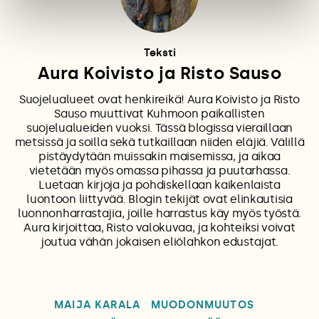
Teksti
Aura Koivisto ja Risto Sauso
Suojelualueet ovat henkireikä! Aura Koivisto ja Risto
Sauso muuttivat Kuhmoon paikallisten
suojelualueiden vuoksi. Tässä blogissa vieraillaan
metsissä ja soilla sekä tutkaillaan niiden eläjiä. Välillä
pistäydytään muissakin maisemissa, ja aikaa
vietetään myös omassa pihassa ja puutarhassa.
Luetaan kirjoja ja pohdiskellaan kaikenlaista
luontoon liittyvää. Blogin tekijät ovat elinkautisia
luonnonharrastajia, joille harrastus käy myös työstä.
Aura kirjoittaa, Risto valokuvaa, ja kohteiksi voivat
joutua vähän jokaisen eliölahkon edustajat.
MAIJA KARALA
MUODONMUUTOS