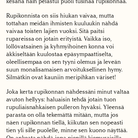
kesänä näin pelastui puoli tusinaa rupikonnaa.
Rupikonnista on siis hiukan vaivaa, mutta
tottahan meidän ihmisten kuuluukin nähdä
vaivaa toisten lajien vuoksi. Sitä paitsi
rupareissa on jotain erityistä. Vaikka iso,
löllövatsainen ja kyhmyihoinen konna voi
äkkiseltään kuulostaa epäsympaattiselta,
oleellisempaa on sen tyyni olemus ja leveän
suun monalisamaisen arvoituksellinen hymy.
Silmätkin ovat kauniin meripihkan väriset!
Joka kerta rupikonnan nähdessäni minut valtaa
avuton hellyys: haluaisin tehdä jotain tuon
rupuliaisnahkaisen pulleron hyväksi. Yleensä
parasta on olla tekemättä mitään, mutta jos
näen rupikonnan tiellä, kiikutan sen nopeasti
tien yli sille puolelle, minne sen kuono näyttää.
On ankeata nähdä jopa pienillä kiemuraisilla