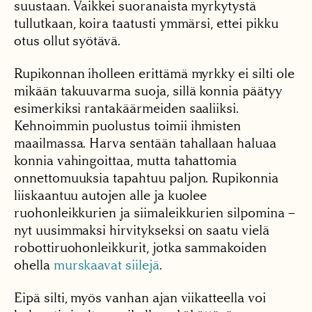
suustaan. Vaikkei suoranaista myrkytystä
tullutkaan, koira taatusti ymmärsi, ettei pikku
otus ollut syötävä.
Rupikonnan iholleen erittämä myrkky ei silti ole
mikään takuuvarma suoja, sillä konnia päätyy
esimerkiksi rantakäärmeiden saaliiksi.
Kehnoimmin puolustus toimii ihmisten
maailmassa. Harva sentään tahallaan haluaa
konnia vahingoittaa, mutta tahattomia
onnettomuuksia tapahtuu paljon. Rupikonnia
liiskaantuu autojen alle ja kuolee
ruohonleikkurien ja siimaleikkurien silpomina –
nyt uusimmaksi hirvitykseksi on saatu vielä
robottiruohonleikkurit, jotka sammakoiden
ohella
murskaavat siilejä
.
Eipä silti, myös vanhan ajan viikatteella voi