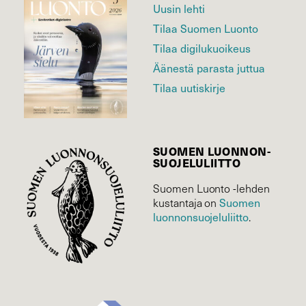
Uusin lehti
Tilaa Suomen Luonto
Tilaa digilukuoikeus
Äänestä parasta juttua
Tilaa uutiskirje
SUOMEN LUONNON­
SUOJELU­LIITTO
Suomen Luonto -lehden
Suomen
kustantaja on
luonnonsuojelu­liitto
.