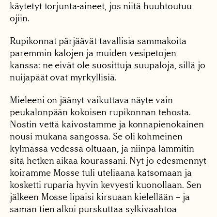
käytetyt torjunta-aineet, jos niitä huuhtoutuu
ojiin.
Rupikonnat pärjäävät tavallisia sammakoita
paremmin kalojen ja muiden vesipetojen
kanssa: ne eivät ole suosittuja suupaloja, sillä jo
nuijapäät ovat myrkyllisiä.
Mieleeni on jäänyt vaikuttava näyte vain
peukalonpään kokoisen rupikonnan tehosta.
Nostin vettä kaivostamme ja konnapienokainen
nousi mukana sangossa. Se oli kohmeinen
kylmässä vedessä oltuaan, ja niinpä lämmitin
sitä hetken aikaa kourassani. Nyt jo edesmennyt
koiramme Mosse tuli uteliaana katsomaan ja
kosketti ruparia hyvin kevyesti kuonollaan. Sen
jälkeen Mosse lipaisi kirsuaan kielellään – ja
saman tien alkoi purskuttaa sylkivaahtoa