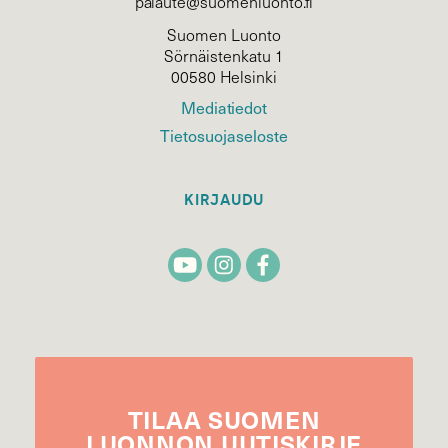
palaute@suomenluonto.fi
Suomen Luonto
Sörnäistenkatu 1
00580 Helsinki
Mediatiedot
Tietosuojaseloste
KIRJAUDU
TILAA
SUOMEN
LUONNON
UUTIS­KIRJE