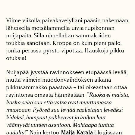
Viime viikolla päiväkävelylläni pääsin näkemään
läheisellä metsälammella uivia rupikonnan
nuijapäitä. Sillä nimellähän sammakoiden
toukkia sanotaan. Kroppa on kuin pieni pallo,
jonka perässä pyrstö vipottaa. Hauskoja pikku
otuksia!
Nuijapää jyystää ravinnokseen etupäässä levää,
mutta viimein muodonvaihdoksen aikana
pikkusammakko paastoaa – tai oikeastaan ottaa
ravintonsa omasta hännästään. ”
Ruoka ei maistu,
koska sekä suu että vatsa ovat muuttamassa
muotoaan. Pyöreä suu leviää saalistajan leveäksi
kidaksi, hampaat puhkeavat ja kallon luut
vääntyvät uuteen asentoon. Mahtaapa tuntua
oudolta
!” Näin kertoo
Maija Karala
blogissaan