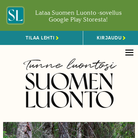
Lataa Suomen Luonto -sovellus
Google Play Storesta!
TILAA LEHTI
KIRJAUDU