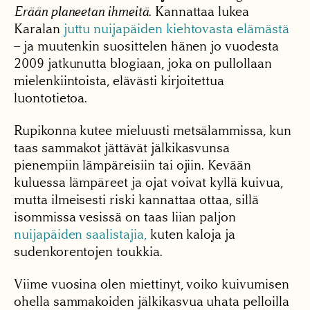
Erään planeetan ihmeitä
. Kannattaa lukea
Karalan
juttu nuijapäiden kiehtovasta elämästä
– ja muutenkin suosittelen hänen jo vuodesta
2009 jatkunutta blogiaan, joka on pullollaan
mielenkiintoista, elävästi kirjoitettua
luontotietoa.
Rupikonna kutee mieluusti metsälammissa, kun
taas sammakot jättävät jälkikasvunsa
pienempiin lämpäreisiin tai ojiin. Kevään
kuluessa lämpäreet ja ojat voivat kyllä kuivua,
mutta ilmeisesti riski kannattaa ottaa, sillä
isommissa vesissä on taas liian paljon
nuijapäiden saalistajia,
kuten kaloja ja
sudenkorentojen toukkia.
Viime vuosina olen miettinyt, voiko kuivumisen
ohella sammakoiden jälkikasvua uhata pelloilla