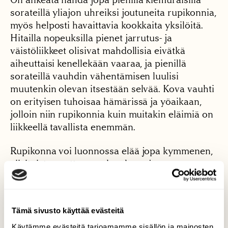
sorateillä yliajon uhreiksi joutuneita rupikonnia,
myös helposti havaittavia kookkaita yksilöitä.
Hitailla nopeuksilla pienet jarrutus- ja
väistöliikkeet olisivat mahdollisia eivätkä
aiheuttaisi kenellekään vaaraa, ja pienillä
sorateillä vauhdin vähentämisen luulisi
muutenkin olevan itsestään selvää. Kova vauhti
on erityisen tuhoisaa hämärissä ja yöaikaan,
jolloin niin rupikonnia kuin muitakin eläimiä on
liikkeellä tavallista enemmän.
Rupikonna voi luonnossa elää jopa kymmenen,
viisitoista vuotta – vankeudessa jopa
vuosikymmeniä. Ikäennätykseksi mainitaan
peräti 54 vuotta. Rupikonnat ovat
kotipaikkauskollisia, joten jos piha on
Tämä sivusto käyttää evästeitä
turvallinen, saman yksilön saattaa kohdata kesä
toisensa jälkeen.
Käytämme evästeitä tarjoamamme sisällön ja mainosten