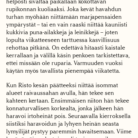
helposti sivaltaa paikallaan kököttävän
rupikonnan kuoliaaksi. Joka kevät havahdun
turhan myöhään niittämään marjapensaiden
ympärystät – tai en vain raaski niittää kauniisti
kukkivia puna-ailakkeja ja leinikkejä – joten
lopulta viikatteeseen tarttuessa kasvillisuus
rehottaa pitkänä. On edettävä hitaasti kaistale
kerrallaan ja välillä käsin penkoen tarkistettava,
ettei missään ole ruparia. Varmuuden vuoksi
käytän myös tavallista pienempää viikatetta.
Kun Risto kesän päätteeksi niittää isommat
alueet raivaussahan avulla, hän tekee sen
kahteen kertaan. Ensimmäisen niiton hän tekee
konnaturvallisen korkealta, jonka jälkeen hän
haravoi irtoheinät pois. Seuraavalla kierroksella
siistiksi haravoidun ja lyhyen heinän seasta
lymyilijät pystyy paremmin havaitsemaan. Viime