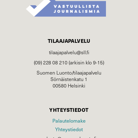
TILAAJAPALVELU
tilaajapalvelu@sll.fi
(09) 228 08 210 (arkisin klo 9-15)
Suomen Luonto/tilaajapalvelu
Sörnäistenkatu 1
00580 Helsinki
YHTEYSTIEDOT
Palautelomake
Yhteystiedot